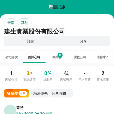
臺南
其他
建生實業股份有限公司
訂閱
分享
N
公司評價
面試心得
問與答
比較公司
比薪水↗
1
3
0%
-
2
低
/5
面試心得
面試評價
錄取率
面試難度
平均月薪
薪水情報
AI 摘要
VIP
業務
彰化
·
2020.06.30 分享