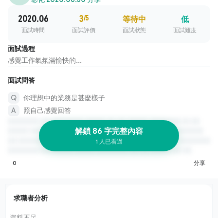
2020.06
3
/5
等待中
低
面試時間
面試評價
面試狀態
面試難度
面試過程
感覺工作氣氛滿愉快的...
面試問答
你理想中的業務是甚麼樣子
照自己感覺回答
解鎖 86 字完整內容
1 人已看過
0
分享
求職者分析
資料不足