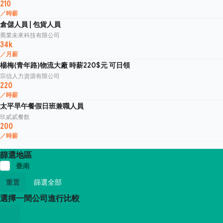
210
／時薪
倉儲人員 | 包貨人員
喬業未來科技有限公司
34k
／月薪
楊梅(青年路)物流大廠 時薪220$元 可日領
宗信人力資源有限公司
220
／時薪
太平早午餐假日班兼職人員
玖貳貳餐飲
200
／時薪
篩選地區
臺南
重置
篩選全部
選擇一間公司進行比較