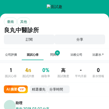
臺南
其他
良丸中醫診所
訂閱
分享
N
公司評價
面試心得
問與答
比較公司
比薪水↗
1
4
0%
-
0
高
/5
面試心得
面試評價
錄取率
面試難度
平均月薪
薪水情報
AI 摘要
VIP
助理
臺南
·
2019.03.07 分享