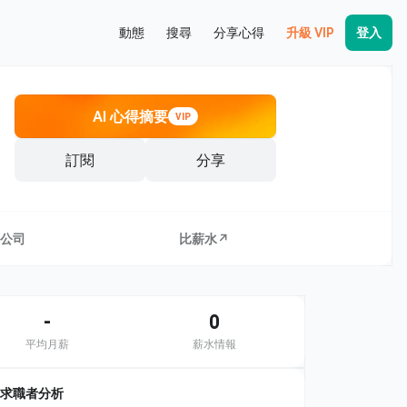
動態
搜尋
分享心得
升級 VIP
登入
AI 心得摘要
VIP
訂閱
分享
公司
比薪水↗
-
0
平均月薪
薪水情報
求職者分析