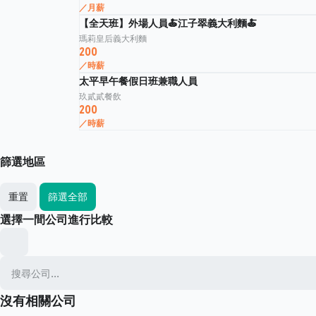
／月薪
【全天班】外場人員🍝江子翠義大利麵🍝
瑪莉皇后義大利麵
200
／時薪
太平早午餐假日班兼職人員
玖貳貳餐飲
200
／時薪
篩選地區
重置
篩選全部
選擇一間公司進行比較
沒有相關公司