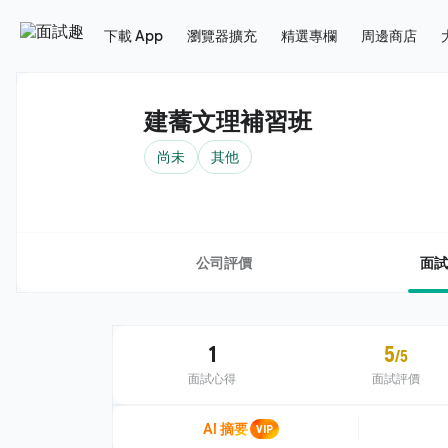
下載 App
瀏覽器擴充
精選專欄
周邊商店
建蕎文理補習班
尚未
其他
公司評價
面試
1
5
/5
面試心得
面試評價
AI 摘要
VIP