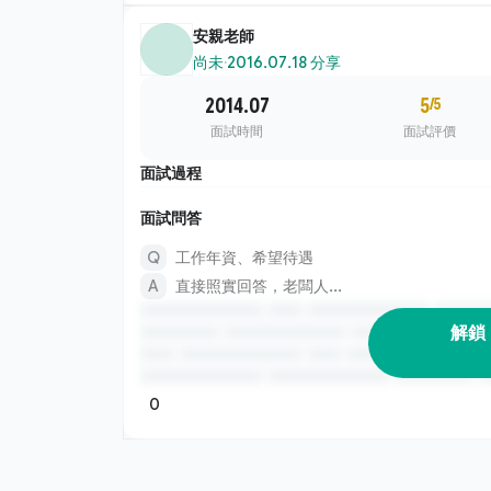
安親老師
尚未
·
2016.07.18 分享
2014.07
5
/5
面試時間
面試評價
面試過程
面試問答
工作年資、希望待遇
直接照實回答，老闆人...
解鎖
0