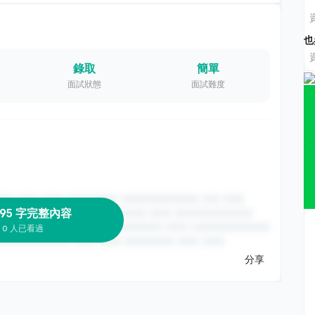
也
錄取
簡單
面試狀態
面試難度
 95 字完整內容
0 人已看過
分享