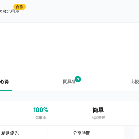
合作
大台北租屋
N
心得
問與答
比較
100%
簡單
錄取率
面試難度