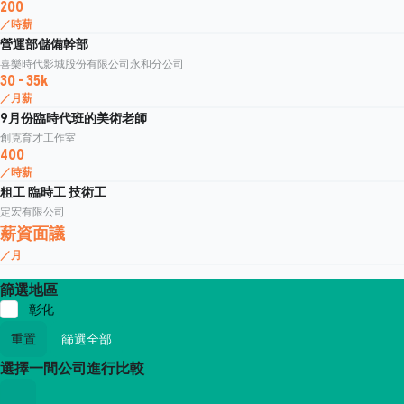
200
／時薪
營運部儲備幹部
喜樂時代影城股份有限公司永和分公司
30 - 35k
／月薪
9月份臨時代班的美術老師
創克育才工作室
400
／時薪
粗工 臨時工 技術工
定宏有限公司
薪資面議
／月
篩選地區
彰化
重置
篩選全部
選擇一間公司進行比較