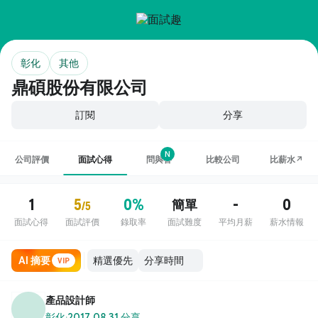
彰化
其他
鼎碩股份有限公司
訂閱
分享
N
公司評價
面試心得
問與答
比較公司
比薪水↗
1
5
0%
-
0
簡單
/5
面試心得
面試評價
錄取率
面試難度
平均月薪
薪水情報
AI 摘要
VIP
產品設計師
彰化
·
2017.08.31 分享