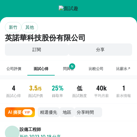
新竹
其他
英諾華科技股份有限公司
訂閱
分享
N
公司評價
面試心得
問與答
比較公司
比薪水↗
4
3.5
25%
40k
1
低
/5
面試心得
面試評價
錄取率
面試難度
平均月薪
薪水情報
AI 摘要
地區
VIP
設備工程師
新竹
·
2023.10.19 分享