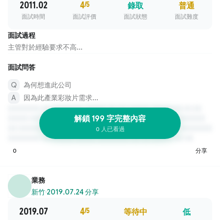
2011.02
4
/5
錄取
普通
面試時間
面試評價
面試狀態
面試難度
面試過程
主管對於經驗要求不高...
面試問答
為何想進此公司
因為此產業彩妝片需求...
解鎖 199 字完整內容
0 人已看過
0
分享
業務
新竹
·
2019.07.24 分享
2019.07
4
/5
等待中
低