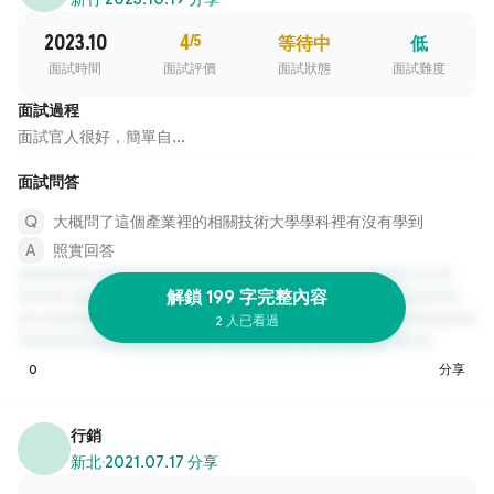
2023.10
4
/5
等待中
低
面試時間
面試評價
面試狀態
面試難度
面試過程
面試官人很好，簡單自...
面試問答
大概問了這個產業裡的相關技術大學學科裡有沒有學到
照實回答
解鎖 199 字完整內容
2 人已看過
0
分享
行銷
新北
·
2021.07.17 分享