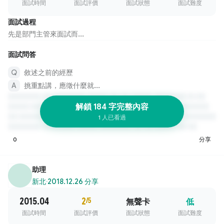
面試時間
面試評價
面試狀態
面試難度
面試過程
先是部門主管來面試而...
面試問答
敘述之前的經歷
挑重點講，應徵什麼就...
解鎖 184 字完整內容
1 人已看過
0
分享
助理
新北
·
2018.12.26 分享
2015.04
2
/5
無聲卡
低
面試時間
面試評價
面試狀態
面試難度