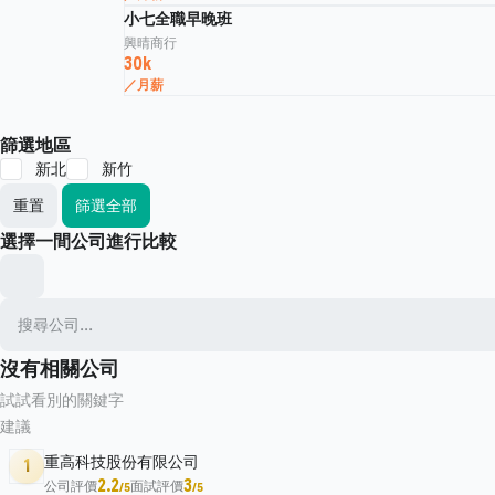
小七全職早晚班
興晴商行
30k
／月薪
篩選地區
新北
新竹
重置
篩選全部
選擇一間公司進行比較
沒有相關公司
試試看別的關鍵字
建議
重高科技股份有限公司
1
2.2
3
公司評價
面試評價
/5
/5