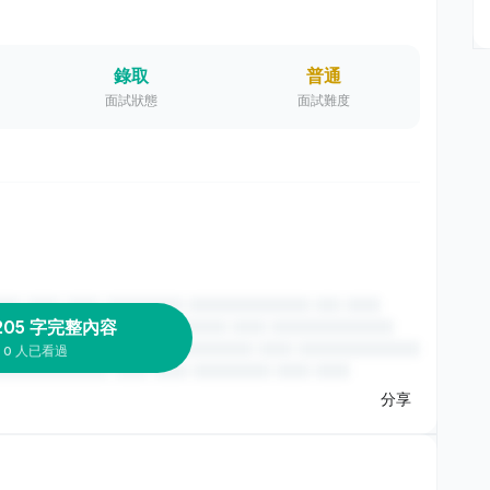
錄取
普通
面試狀態
面試難度
205 字完整內容
0 人已看過
分享