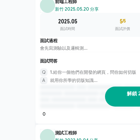
前端工程師
新竹
·
2025.05.20 分享
2025.05
5
/5
面試時間
面試評價
面試過程
會先寫測驗以及邏輯測...
面試問答
1.給你一個他們在開發的網頁，問你如何切版
就用你所學的切版知識...
解鎖 
0
測試工程師