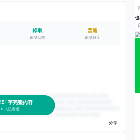
也
錄取
普通
面試狀態
面試難度
451 字完整內容
0 人已看過
分享