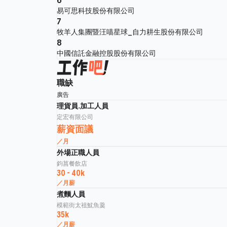
易可思科技股份有限公司
7
牧羊人集團暨汪喵星球_自力耕生股份有限公司
8
中國信託金融控股股份有限公司
職缺
廣告
理貨員.加工人員
定宏有限公司
薪資面議
／月
外場正職人員
鈞菖餐飲店
30 - 40k
／月薪
煮麵人員
模範街太祖魷魚羹
35k
／月薪