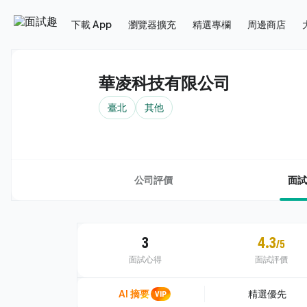
下載 App
瀏覽器擴充
精選專欄
周邊商店
華凌科技有限公司
臺北
其他
公司評價
面試
3
4.3
/5
面試心得
面試評價
AI 摘要
VIP