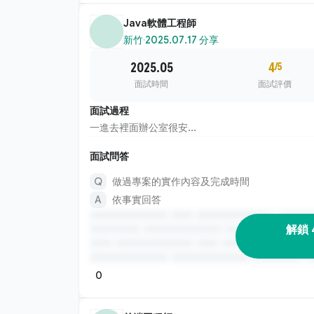
Java軟體工程師
新竹
·
2025.07.17 分享
2025.05
4
/5
面試時間
面試評價
面試過程
一進去裡面辦公室很安...
面試問答
做過專案的實作內容及完成時間
依事實回答
解鎖 
0