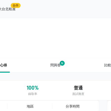
合作
大台北租屋
N
心得
問與答
比較
100%
普通
錄取率
面試難度
地區