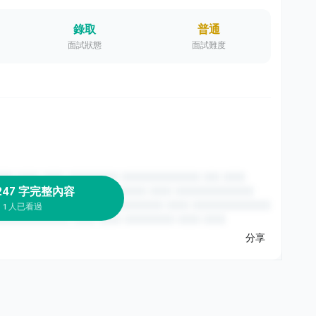
錄取
普通
面試狀態
面試難度
247 字完整內容
1 人已看過
分享