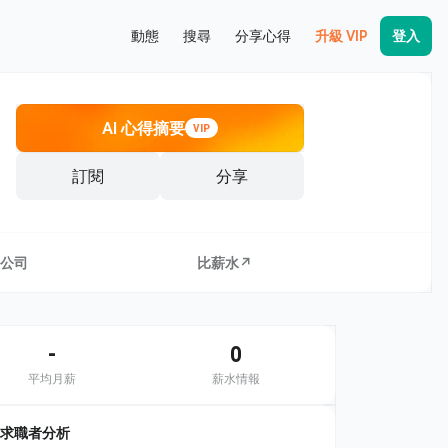
動態
搜尋
分享心得
升級 VIP
登入
AI 心得摘要
VIP
訂閱
分享
公司
比薪水↗
-
0
平均月薪
薪水情報
求職者分析