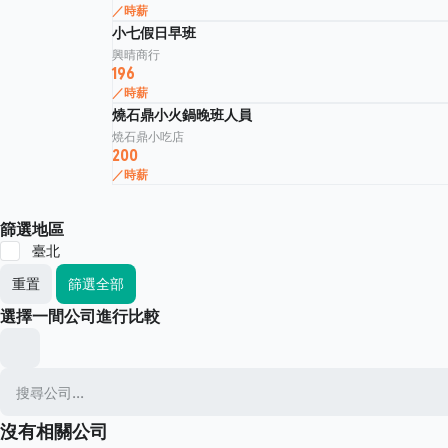
／時薪
小七假日早班
興晴商行
196
／時薪
燒石鼎小火鍋晚班人員
燒石鼎小吃店
200
／時薪
篩選地區
臺北
重置
篩選全部
選擇一間公司進行比較
沒有相關公司