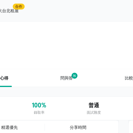
合作
大台北租屋
N
心得
問與答
比較
100%
普通
錄取率
面試難度