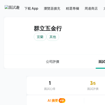
下載 App
瀏覽器擴充
精選專欄
周邊商店
群立五金行
宜蘭
其他
公司評價
面試
1
3
/5
面試心得
面試評價
AI 摘要
VIP