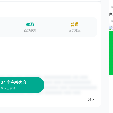
也
錄取
普通
面試狀態
面試難度
104 字完整內容
0 人已看過
分享