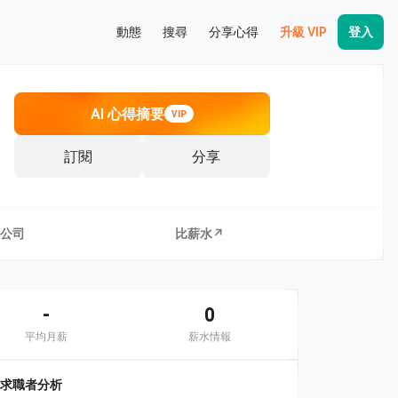
動態
搜尋
分享心得
升級 VIP
登入
AI 心得摘要
VIP
訂閱
分享
公司
比薪水↗
-
0
平均月薪
薪水情報
求職者分析