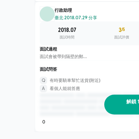
行政助理
臺北
·
2018.07.29 分享
2018.07
3
/5
面試時間
面試評價
面試過程
面試會被帶到隔壁的郵...
面試問答
有時要騎車幫忙送貨(附近)
看個人能就答應
解鎖 
0