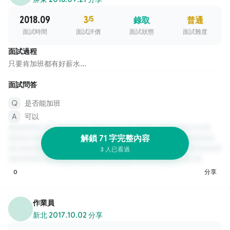
2018.09
3
/5
錄取
普通
面試時間
面試評價
面試狀態
面試難度
面試過程
只要肯加班都有好薪水...
面試問答
是否能加班
可以
解鎖 71 字完整內容
3 人已看過
0
分享
作業員
新北
·
2017.10.02 分享