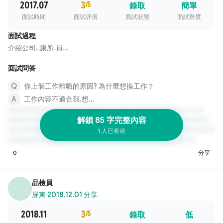
2017.07
3
/5
錄取
簡單
面試時間
面試評價
面試狀態
面試難度
面試過程
介紹公司..廁所.員...
面試問答
你上個工作離職的原因? 為什麼想換工作？
工作內容不適合我.想...
解鎖 85 字完整內容
1 人已看過
0
分享
品檢員
屏東
·
2018.12.01 分享
2018.11
3
/5
錄取
低