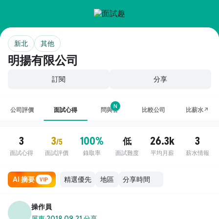
新北
其他
明揚有限公司
訂閱
分享
N
公司評價
面試心得
問與答
比較公司
比薪水↗
3
3
100%
26.3k
3
低
/5
面試心得
面試評價
錄取率
面試難度
平均月薪
薪水情報
AI 摘要
地區
VIP
操作員
屏東
·
2018.09.21 分享