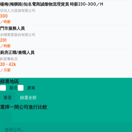
楊梅(梅獅路)知名電商誠徵物流理貨員 時薪230-300／H
宗信人力資源有限公司
300
／時薪
門市服務人員
全聯實業股份有限公司
201
／時薪
廚房正職/兼職人員
鈞菖餐飲店
30 - 42k
／月薪
篩選地區
新北
屏東
重置
篩選全部
選擇一間公司進行比較