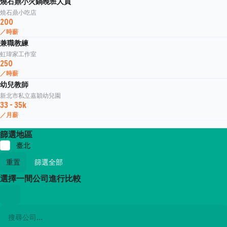
燒石鼎小火鍋晚班人員
燒石鼎小吃店
200
／時薪
兼職教練
虹瑋家工作室
250
／時薪
幼兒教師
新北市私立嘉穎幼兒園
33 - 35k
／月薪
篩選地區
臺北
重置
篩選全部
選擇一間公司進行比較