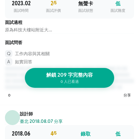
2023.02
2
/5
無聲卡
低
面試時間
面試評價
面試狀態
面試難度
面試過程
原為科技大樓站附近大...
面試問答
工作內容與其相關
如實回答
解鎖 209 字完整內容
0 人已看過
0
分享
設計師
臺北
·
2018.08.07 分享
2018.06
4
/5
錄取
低