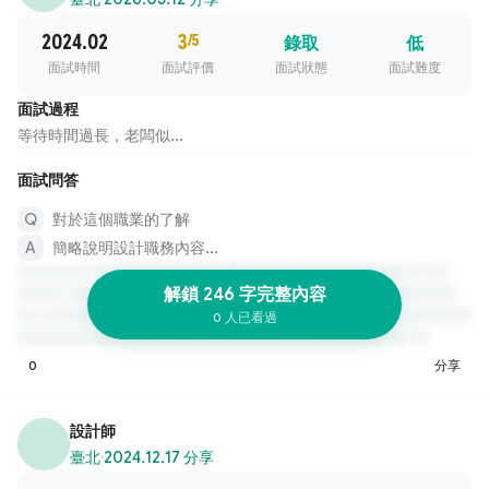
2024.02
3
/5
錄取
低
面試時間
面試評價
面試狀態
面試難度
面試過程
等待時間過長，老闆似...
面試問答
對於這個職業的了解
簡略說明設計職務內容...
解鎖 246 字完整內容
0 人已看過
0
分享
設計師
臺北
·
2024.12.17 分享