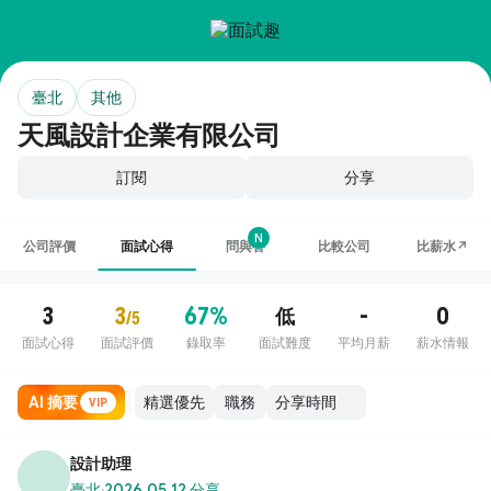
臺北
其他
天風設計企業有限公司
訂閱
分享
N
公司評價
面試心得
問與答
比較公司
比薪水↗
3
3
67%
-
0
低
/5
面試心得
面試評價
錄取率
面試難度
平均月薪
薪水情報
AI 摘要
職務
VIP
設計助理
臺北
·
2026.05.12 分享