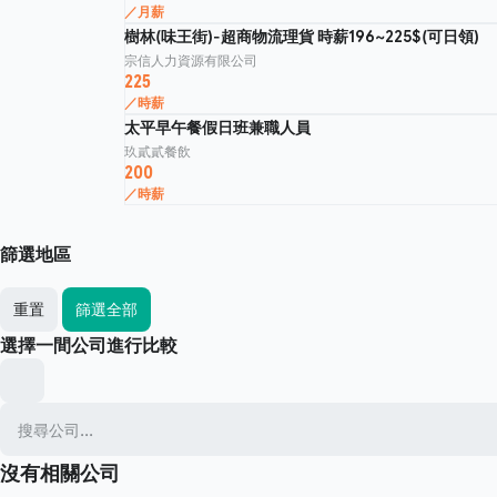
／月薪
樹林(味王街)-超商物流理貨 時薪196~225$(可日領)
宗信人力資源有限公司
225
／時薪
太平早午餐假日班兼職人員
玖貳貳餐飲
200
／時薪
篩選地區
重置
篩選全部
選擇一間公司進行比較
沒有相關公司