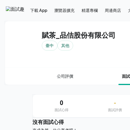
下載 App
瀏覽器擴充
精選專欄
周邊商店
賦茶_品佶股份有限公司
臺中
其他
公司評價
面試
0
-
面試心得
面試評價
沒有面試心得