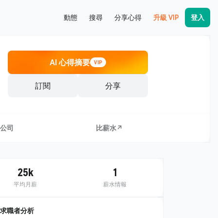
動態
搜尋
分享心得
升級 VIP
登入
AI 心得摘要
VIP
訂閱
分享
公司
比薪水↗
25k
1
平均月薪
薪水情報
求職者分析