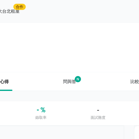
合作
大台北租屋
N
心得
問與答
比較
- %
-
錄取率
面試難度