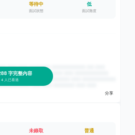
等待中
低
面試狀態
面試難度
288 字完整內容
4 人已看過
分享
未錄取
普通