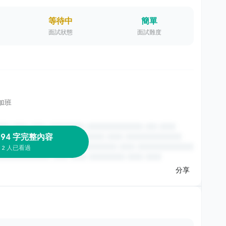
等待中
簡單
面試狀態
面試難度
加班
194 字完整內容
2 人已看過
分享