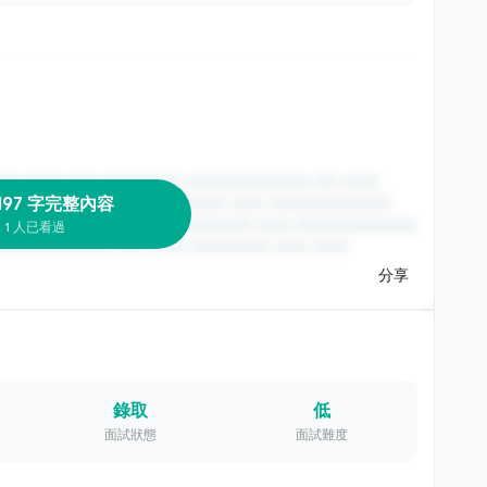
197 字完整內容
1 人已看過
分享
錄取
低
面試狀態
面試難度