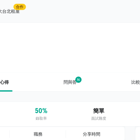
合作
大台北租屋
N
心得
問與答
比較
50%
簡單
錄取率
面試難度
職務