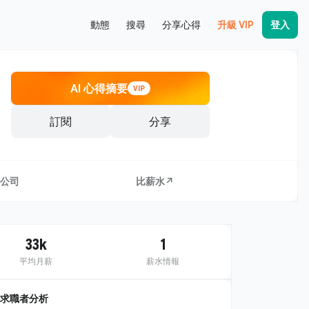
動態
搜尋
分享心得
升級 VIP
登入
AI 心得摘要
VIP
訂閱
分享
公司
比薪水↗
33k
1
平均月薪
薪水情報
求職者分析