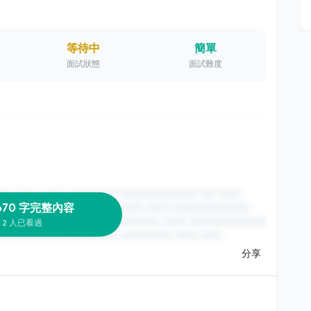
等待中
簡單
面試狀態
面試難度
670 字完整內容
2 人已看過
分享