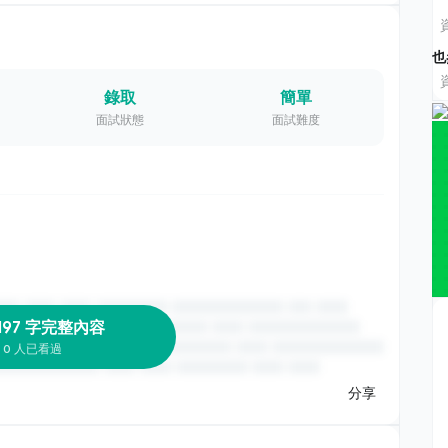
也
錄取
簡單
面試狀態
面試難度
197 字完整內容
0 人已看過
分享