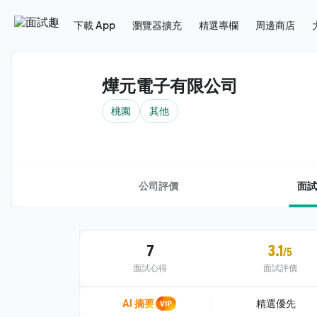
下載 App
瀏覽器擴充
精選專欄
周邊商店
燁元電子有限公司
桃園
其他
公司評價
面試
7
3.1
/5
面試心得
面試評價
AI 摘要
VIP