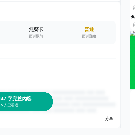
也
無聲卡
普通
面試狀態
面試難度
147 字完整內容
5 人已看過
分享