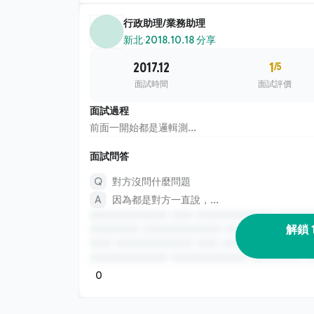
行政助理/業務助理
新北
·
2018.10.18 分享
2017.12
1
/5
面試時間
面試評價
面試過程
前面一開始都是邏輯測...
面試問答
對方沒問什麼問題
因為都是對方一直說，...
解鎖 
0