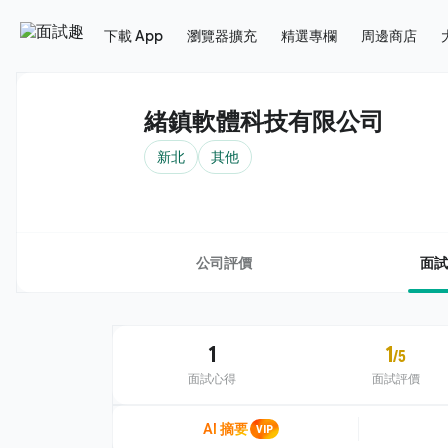
下載 App
瀏覽器擴充
精選專欄
周邊商店
緒鎮軟體科技有限公司
新北
其他
公司評價
面試
1
1
/5
面試心得
面試評價
AI 摘要
VIP