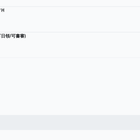
／H
可日領/可書審)