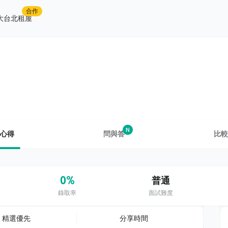
合作
大台北租屋
N
心得
問與答
比較
0%
普通
錄取率
面試難度