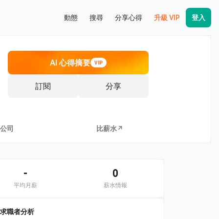
動態
搜尋
分享心得
升級 VIP
登入
AI 心得摘要
VIP
訂閱
分享
公司
比薪水↗
-
0
平均月薪
薪水情報
求職者分析