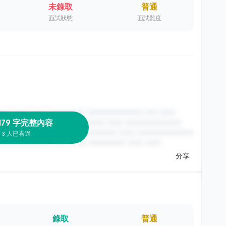
未錄取
普通
面試狀態
面試難度
179 字完整內容
3 人已看過
分享
錄取
普通