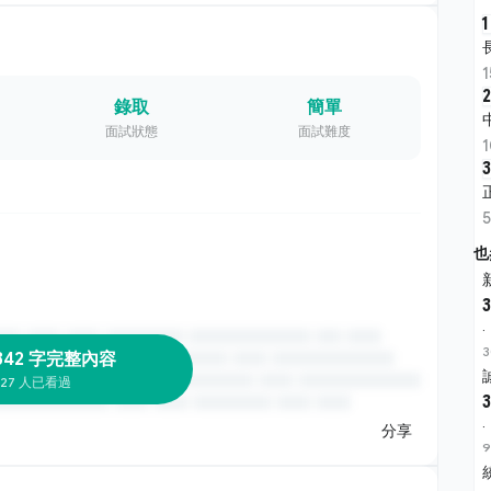
1
2
錄取
簡單
面試狀態
面試難度
3
也
3
·
3
342 字完整內容
27 人已看過
3
·
分享
9