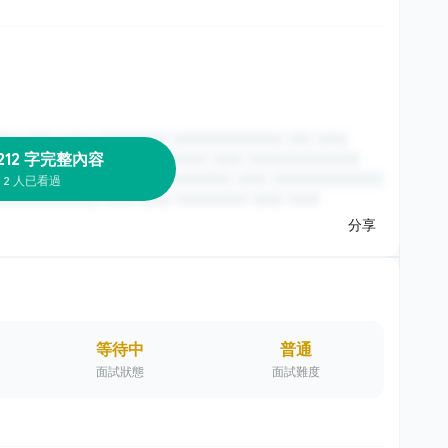
212 字完整內容
2 人已看過
分享
等待中
普通
面試狀態
面試難度