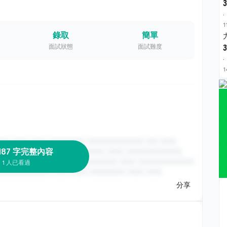
3
·
1
錄取
簡單
面試狀態
面試難度
3
·
1
187 字完整內容
1 人已看過
分享