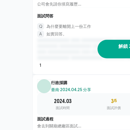
公司會先請你填寫履歷...
面試問答
為什麼要離開上一份工作
如實回答。
解鎖 
1
行政採購
臺南
·
2024.04.25 分享
2024.03
3
/5
面試時間
面試評價
面試過程
會去到關廟總廠區面試...