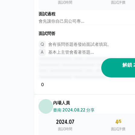
面試時間
面試評價
面試過程
會先讓你自己寫公司專...
面試問答
會有張問答題卷發給面試者填寫。
基本上主管會看著答題...
解鎖 
0
內場人員
臺南
·
2024.08.22 分享
2024.07
4
/5
面試時間
面試評價