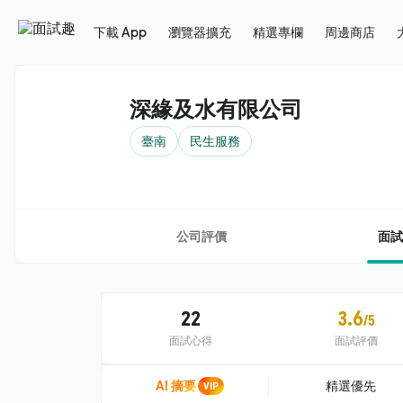
下載 App
瀏覽器擴充
精選專欄
周邊商店
深緣及水有限公司
臺南
民生服務
公司評價
面試
22
3.6
/5
面試心得
面試評價
AI 摘要
VIP