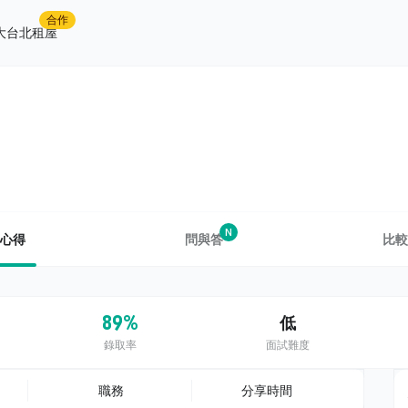
合作
大台北租屋
N
心得
問與答
比較
89%
低
錄取率
面試難度
職務