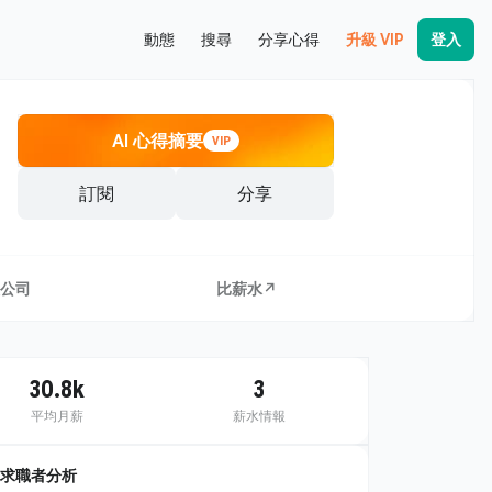
動態
搜尋
分享心得
升級 VIP
登入
AI 心得摘要
VIP
訂閱
分享
公司
比薪水↗
30.8k
3
平均月薪
薪水情報
求職者分析