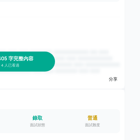
405 字完整內容
4 人已看過
分享
錄取
普通
面試狀態
面試難度