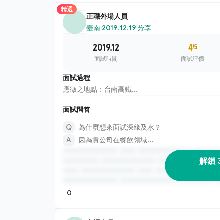
精選
正職外場人員
臺南
·
2019.12.19 分享
2019.12
4
/5
面試時間
面試評價
面試過程
應徵之地點：台南高鐵...
面試問答
為什麼想來面試深緣及水？
因為貴公司在餐飲領域...
解鎖 
0