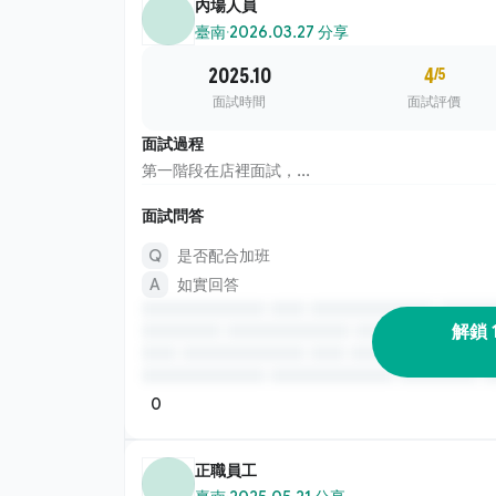
內場人員
臺南
·
2026.03.27 分享
2025.10
4
/5
面試時間
面試評價
面試過程
第一階段在店裡面試，...
面試問答
是否配合加班
如實回答
解鎖 
0
正職員工