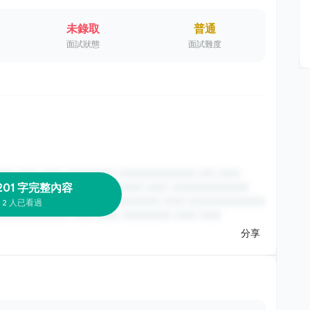
未錄取
普通
面試狀態
面試難度
201 字完整內容
2 人已看過
分享