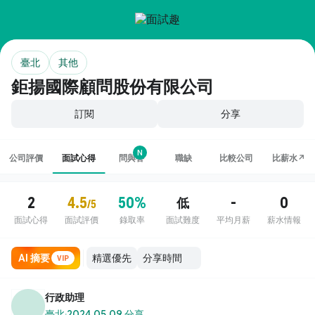
臺北
其他
鉅揚國際顧問股份有限公司
訂閱
分享
N
公司評價
面試心得
問與答
職缺
比較公司
比薪水↗
2
4.5
50%
-
0
低
/5
面試心得
面試評價
錄取率
面試難度
平均月薪
薪水情報
AI 摘要
VIP
行政助理
臺北
·
2024.05.09 分享