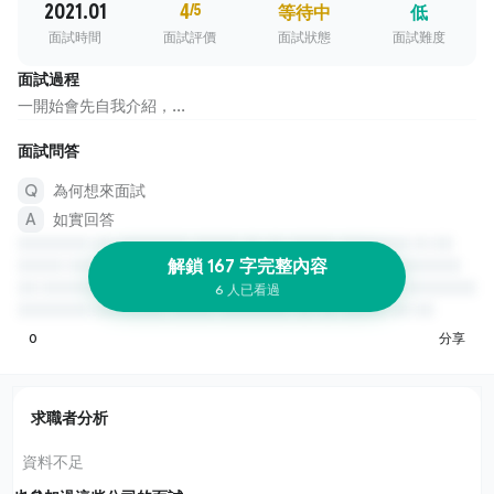
2021.01
4
/5
等待中
低
面試時間
面試評價
面試狀態
面試難度
面試過程
一開始會先自我介紹，...
面試問答
為何想來面試
如實回答
解鎖 167 字完整內容
6 人已看過
0
分享
求職者分析
資料不足