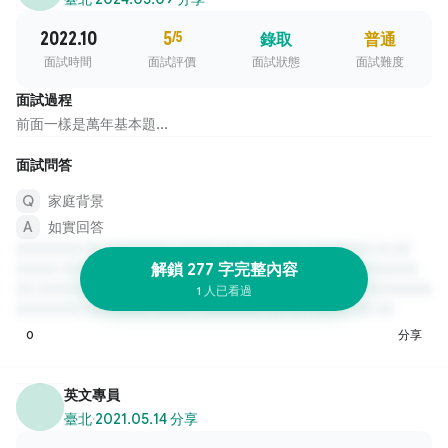
2022.10
5
/5
錄取
普通
面試時間
面試評價
面試狀態
面試難度
面試過程
前面一樣是萬年基本題...
面試問答
家庭背景
如實回答
解鎖 277 字完整內容
1 人已看過
0
分享
英文專員
臺北
·
2021.05.14 分享