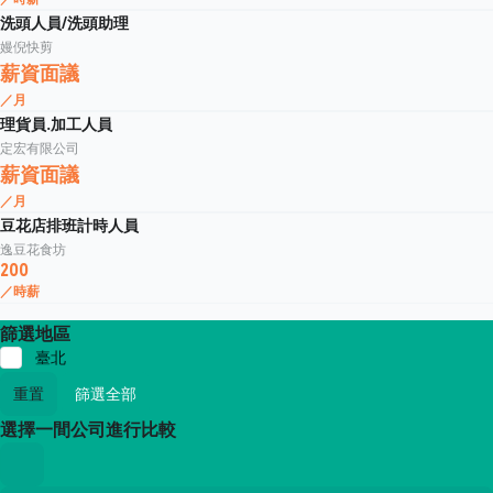
洗頭人員/洗頭助理
嫚倪快剪
薪資面議
／月
理貨員.加工人員
定宏有限公司
薪資面議
／月
豆花店排班計時人員
逸豆花食坊
200
／時薪
篩選地區
臺北
重置
篩選全部
選擇一間公司進行比較