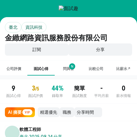
臺北
資訊科技
金緻網路資訊服務股份有限公司
訂閱
分享
N
公司評價
面試心得
問與答
比較公司
比薪水↗
9
3
44%
-
0
簡單
/5
面試心得
面試評價
錄取率
面試難度
平均月薪
薪水情報
AI 摘要
職務
VIP
軟體工程師
臺北
·
2025.09.24 分享