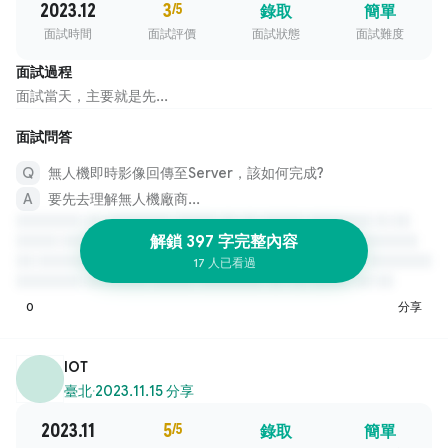
2023.12
3
/5
錄取
簡單
面試時間
面試評價
面試狀態
面試難度
面試過程
面試當天，主要就是先...
面試問答
無人機即時影像回傳至Server，該如何完成?
要先去理解無人機廠商...
解鎖 397 字完整內容
17 人已看過
0
分享
IOT
臺北
·
2023.11.15 分享
2023.11
5
/5
錄取
簡單