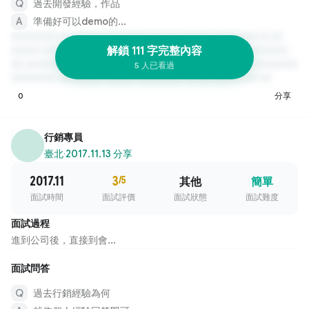
過去開發經驗，作品
準備好可以demo的...
解鎖 111 字完整內容
5 人已看過
0
分享
行銷專員
臺北
·
2017.11.13 分享
2017.11
3
/5
其他
簡單
面試時間
面試評價
面試狀態
面試難度
面試過程
進到公司後，直接到會...
面試問答
過去行銷經驗為何