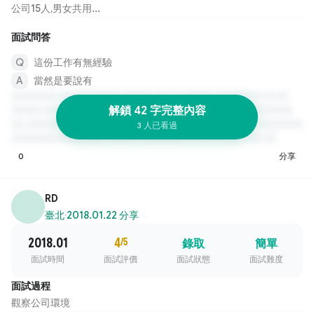
公司15人,男女共用...
面試問答
這份工作有無經驗
當然是要說有
解鎖 42 字完整內容
3 人已看過
0
分享
RD
臺北
·
2018.01.22 分享
2018.01
4
/5
錄取
簡單
面試時間
面試評價
面試狀態
面試難度
面試過程
觀察公司環境