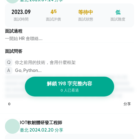
2023.09
4
/5
等待中
低
面試時間
面試評價
面試狀態
面試難度
面試過程
一開始 HR 會聯絡...
面試問答
你之前用的技術，會用什麼框架
Go, Python...
解鎖 198 字完整內容
0 人已看過
0
分享
IOT軟韌體研發工程師
臺北
·
2024.02.20 分享