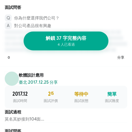
面試問答
你為什麼選擇我們公司？
對公司產品很有興趣
解鎖 37 字完整內容
4 人已看過
0
分享
軟體設計應用
臺北
·
2017.12.25 分享
2017.12
2
/5
等待中
簡單
面試時間
面試評價
面試狀態
面試難度
面試過程
莫名其妙接到104面...
面試問答