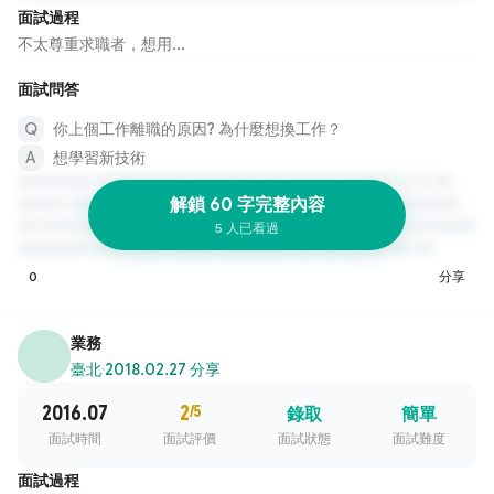
面試過程
不太尊重求職者，想用...
面試問答
你上個工作離職的原因? 為什麼想換工作？
想學習新技術
解鎖 60 字完整內容
5 人已看過
0
分享
業務
臺北
·
2018.02.27 分享
2016.07
2
/5
錄取
簡單
面試時間
面試評價
面試狀態
面試難度
面試過程