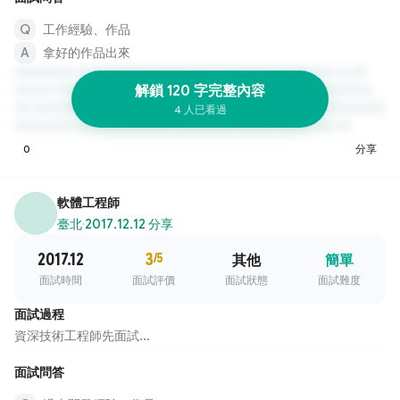
工作經驗、作品
拿好的作品出來
解鎖 120 字完整內容
4 人已看過
0
分享
軟體工程師
臺北
·
2017.12.12 分享
2017.12
3
/5
其他
簡單
面試時間
面試評價
面試狀態
面試難度
面試過程
資深技術工程師先面試...
面試問答