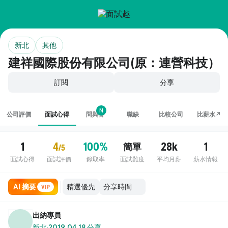
新北
其他
建祥國際股份有限公司(原：連營科技）
訂閱
分享
N
公司評價
面試心得
問與答
職缺
比較公司
比薪水↗
1
4
100%
28k
1
簡單
/5
面試心得
面試評價
錄取率
面試難度
平均月薪
薪水情報
AI 摘要
VIP
出納專員
新北
·
2019.04.18 分享