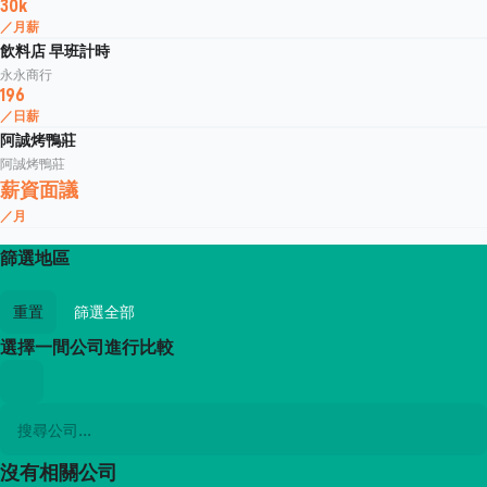
30k
／月薪
飲料店 早班計時
永永商行
196
／日薪
阿誠烤鴨莊
阿誠烤鴨莊
薪資面議
／月
篩選地區
重置
篩選全部
選擇一間公司進行比較
沒有相關公司