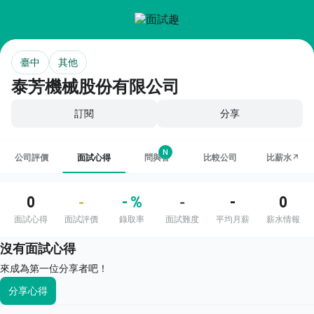
臺中
其他
泰芳機械股份有限公司
訂閱
分享
N
公司評價
面試心得
問與答
比較公司
比薪水↗
0
- %
-
0
-
-
面試心得
面試評價
錄取率
面試難度
平均月薪
薪水情報
沒有面試心得
來成為第一位分享者吧！
分享心得