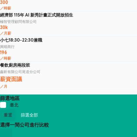
300
／時薪
經濟部 115年 AI 新秀計畫正式開放招生
極智管理顧問有限公司
30k
／月薪
小七18:30-22:30兼職
興晴商行
196
／時薪
餐飲廚房兩段班
鑫昕有限公司尾道分公司
薪資面議
／月
篩選地區
臺北
重置
篩選全部
選擇一間公司進行比較