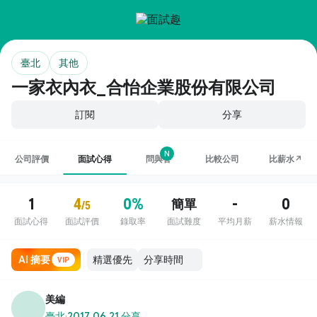
臺北
其他
一家衣內衣_合怡企業股份有限公司
訂閱
分享
N
公司評價
面試心得
問與答
比較公司
比薪水↗
1
4
0%
-
0
簡單
/5
面試心得
面試評價
錄取率
面試難度
平均月薪
薪水情報
AI 摘要
VIP
美編
臺北
·
2017.06.21 分享