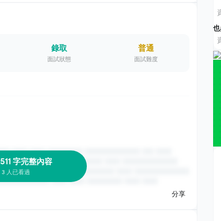
也
錄取
普通
面試狀態
面試難度
1511 字完整內容
3 人已看過
分享