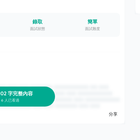
錄取
簡單
面試狀態
面試難度
102 字完整內容
6 人已看過
分享