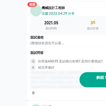
精選
機械設計工程師
宜蘭
·
2022.04.29 分享
2021.05
3
/5
面試時間
面試評價
面試過程
(應徵技術員也可以看...
面試問答
你用過ANSYS 是結構分析嗎? 是用什麼模組?
就先準備好
解鎖 
0