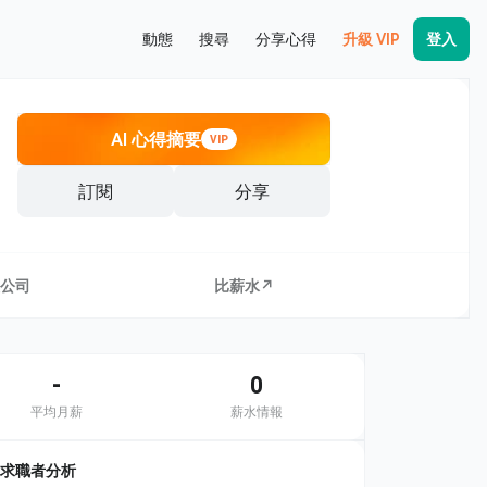
動態
搜尋
分享心得
升級 VIP
登入
AI 心得摘要
VIP
訂閱
分享
公司
比薪水↗
-
0
平均月薪
薪水情報
求職者分析