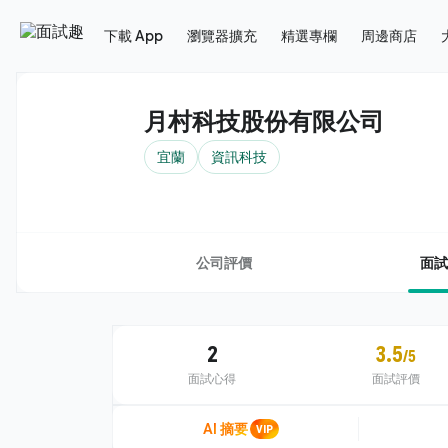
下載 App
瀏覽器擴充
精選專欄
周邊商店
月村科技股份有限公司
宜蘭
資訊科技
公司評價
面試
2
3.5
/5
面試心得
面試評價
AI 摘要
VIP