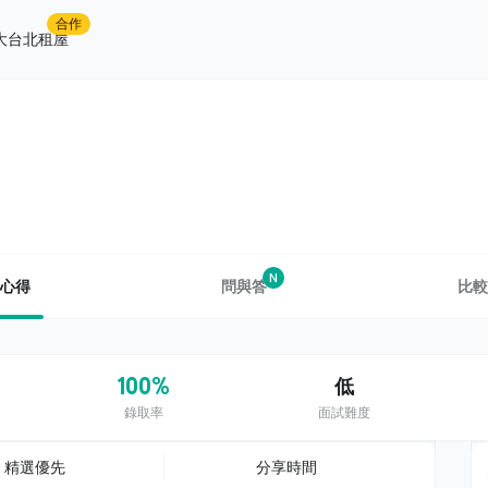
合作
大台北租屋
N
心得
問與答
比較
100%
低
錄取率
面試難度