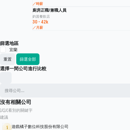
／時薪
廚房正職/兼職人員
鈞菖餐飲店
30 - 42k
／月薪
篩選地區
宜蘭
重置
篩選全部
選擇一間公司進行比較
沒有相關公司
試試看別的關鍵字
建議
遊戲橘子數位科技股份有限公司
1