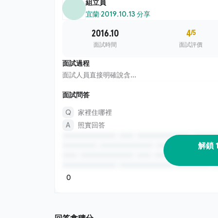
組立員
宜蘭
·
2019.10.13 分享
2016.10
4
/5
面試時間
面試評價
面試過程
面試人員直接明確說含...
面試問答
家裡住哪裡
照實回答
解鎖 
0