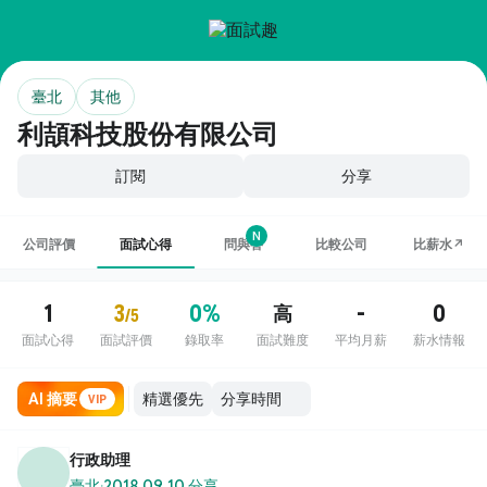
臺北
其他
利頡科技股份有限公司
訂閱
分享
N
公司評價
面試心得
問與答
比較公司
比薪水↗
1
3
0%
-
0
高
/5
面試心得
面試評價
錄取率
面試難度
平均月薪
薪水情報
AI 摘要
VIP
行政助理
臺北
·
2018.09.10 分享