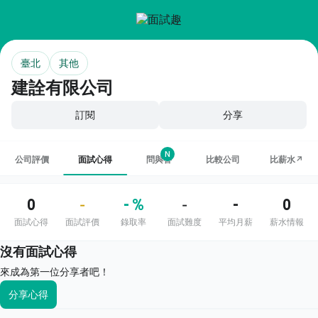
臺北
其他
建詮有限公司
訂閱
分享
N
公司評價
面試心得
問與答
比較公司
比薪水↗
0
- %
-
0
-
-
面試心得
面試評價
錄取率
面試難度
平均月薪
薪水情報
沒有面試心得
來成為第一位分享者吧！
分享心得