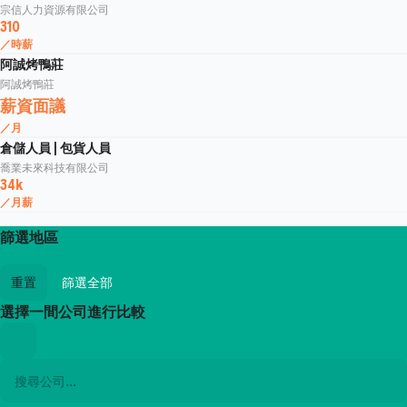
宗信人力資源有限公司
310
／時薪
阿誠烤鴨莊
阿誠烤鴨莊
薪資面議
／月
倉儲人員 | 包貨人員
喬業未來科技有限公司
34k
／月薪
篩選地區
重置
篩選全部
選擇一間公司進行比較