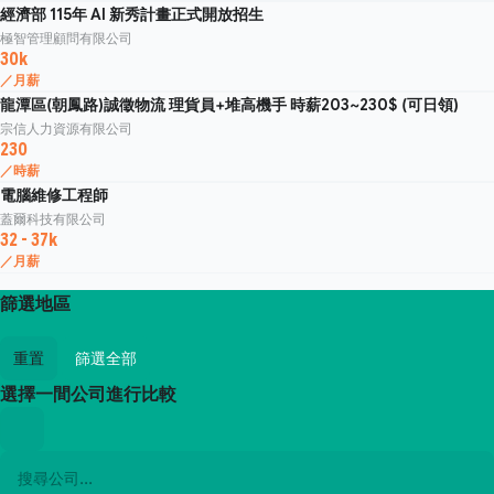
經濟部 115年 AI 新秀計畫正式開放招生
極智管理顧問有限公司
30k
／月薪
龍潭區(朝鳳路)誠徵物流 理貨員+堆高機手 時薪203~230$ (可日領)
宗信人力資源有限公司
230
／時薪
電腦維修工程師
蓋爾科技有限公司
32 - 37k
／月薪
篩選地區
重置
篩選全部
選擇一間公司進行比較