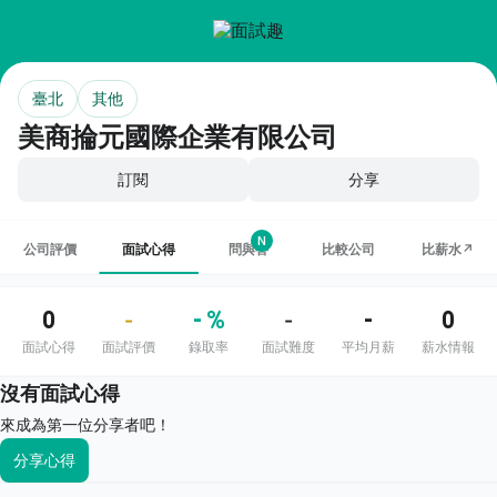
臺北
其他
美商掄元國際企業有限公司
訂閱
分享
N
公司評價
面試心得
問與答
比較公司
比薪水↗
0
- %
-
0
-
-
面試心得
面試評價
錄取率
面試難度
平均月薪
薪水情報
沒有面試心得
來成為第一位分享者吧！
分享心得