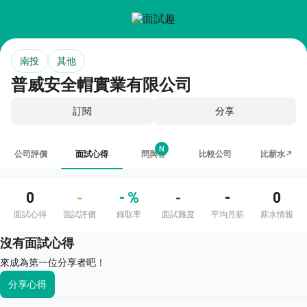
南投
其他
普威安全帽實業有限公司
訂閱
分享
N
公司評價
面試心得
問與答
比較公司
比薪水↗
0
- %
-
0
-
-
面試心得
面試評價
錄取率
面試難度
平均月薪
薪水情報
沒有面試心得
來成為第一位分享者吧！
分享心得