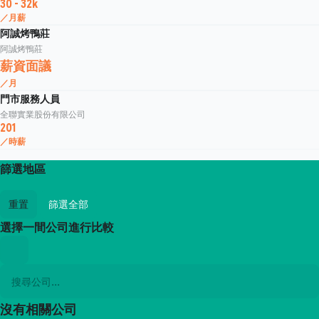
30 - 32k
／月薪
阿誠烤鴨莊
阿誠烤鴨莊
薪資面議
／月
門市服務人員
全聯實業股份有限公司
201
／時薪
篩選地區
重置
篩選全部
選擇一間公司進行比較
沒有相關公司