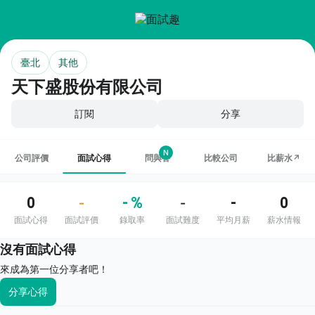
臺北
其他
天下盛股份有限公司
訂閱
分享
N
公司評價
面試心得
問與答
比較公司
比薪水↗
0
- %
-
0
-
-
面試心得
面試評價
錄取率
面試難度
平均月薪
薪水情報
沒有面試心得
來成為第一位分享者吧！
分享心得