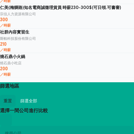
／時薪
仁美(梅獅路)知名電商誠徵理貨員 時薪230-300$(可日領.可書審)
宗信人力資源有限公司
300
／時薪
社群內容實習生
斯帕科技股份有限公司
210
／時薪
燒石鼎小火鍋
燒石鼎小吃店
200
／時薪
篩選地區
重置
篩選全部
選擇一間公司進行比較