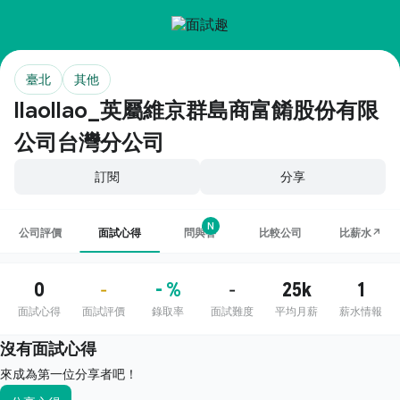
臺北
其他
llaollao_英屬維京群島商富餚股份有限
公司台灣分公司
訂閱
分享
N
公司評價
面試心得
問與答
比較公司
比薪水↗
0
- %
25k
1
-
-
面試心得
面試評價
錄取率
面試難度
平均月薪
薪水情報
沒有面試心得
來成為第一位分享者吧！