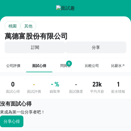
桃園
其他
萬德富股份有限公司
訂閱
分享
N
公司評價
面試心得
問與答
比較公司
比薪水↗
0
- %
23k
1
-
-
面試心得
面試評價
錄取率
面試難度
平均月薪
薪水情報
沒有面試心得
來成為第一位分享者吧！
分享心得