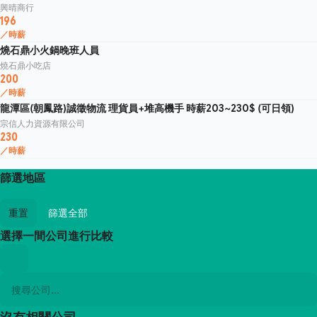
興晴商行
196
／時薪
燒石鼎小火鍋晚班人員
燒石鼎小吃店
200
／時薪
龍潭區(朝鳳路)誠徵物流 理貨員+堆高機手 時薪203~230$ (可日領)
宗信人力資源有限公司
230
／時薪
篩選地區
重置
篩選全部
選擇一間公司進行比較