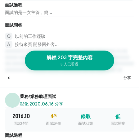
面試過程
面試的是一女主管，簡...
面試問答
以前的工作經驗
接待來賓 開發國外客...
解鎖 203 字完整內容
5 人已看過
0
分享
業務/業務助理面試
彰化
·
2020.06.16 分享
2016.10
4
/5
錄取
低
面試時間
面試評價
面試狀態
面試難度
面試過程