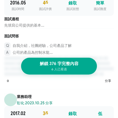
2016.05
4
/5
錄取
簡單
面試時間
面試評價
面試狀態
面試難度
面試過程
先填寫公司提供的基本...
面試問答
自我介紹，社團經驗，公司產品了解
公司的產品為控制水龍...
解鎖 376 字完整內容
6 人已看過
0
分享
業務助理
彰化
·
2023.10.25 分享
2017.02
3
/5
錄取
低