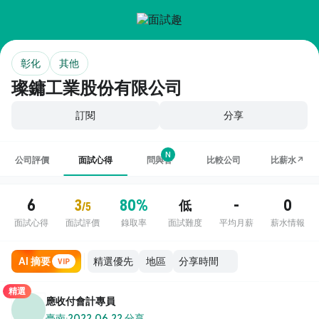
彰化
其他
璨鏞工業股份有限公司
訂閱
分享
N
公司評價
面試心得
問與答
比較公司
比薪水↗
6
3
80%
-
0
低
/5
面試心得
面試評價
錄取率
面試難度
平均月薪
薪水情報
AI 摘要
地區
VIP
精選
應收付會計專員
臺南
·
2022.06.22 分享