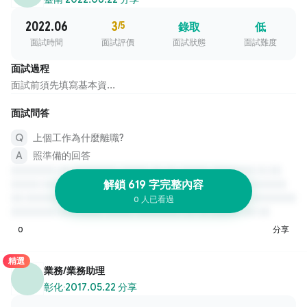
2022.06
3
/5
錄取
低
面試時間
面試評價
面試狀態
面試難度
面試過程
面試前須先填寫基本資...
面試問答
上個工作為什麼離職?
照準備的回答
解鎖 619 字完整內容
0 人已看過
0
分享
精選
業務/業務助理
彰化
·
2017.05.22 分享