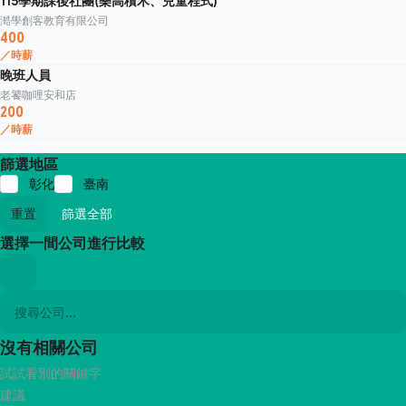
115學期課後社團(樂高積木、兒童程式)
澔學創客教育有限公司
400
／時薪
晚班人員
老饕咖哩安和店
200
／時薪
篩選地區
彰化
臺南
重置
篩選全部
選擇一間公司進行比較
沒有相關公司
試試看別的關鍵字
建議