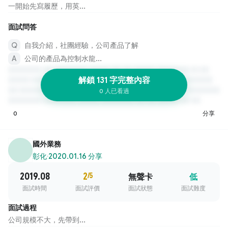
一開始先寫履歷，用英...
面試問答
自我介紹，社團經驗，公司產品了解
公司的產品為控制水龍...
解鎖 131 字完整內容
0 人已看過
0
分享
國外業務
彰化
·
2020.01.16 分享
2019.08
2
/5
無聲卡
低
面試時間
面試評價
面試狀態
面試難度
面試過程
公司規模不大，先帶到...