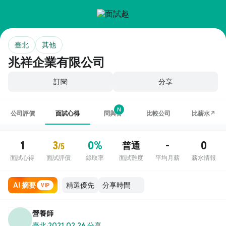
臺北
其他
兆祥企業有限公司
訂閱
分享
N
公司評價
面試心得
問與答
比較公司
比薪水↗
1
3
0%
-
0
普通
/5
面試心得
面試評價
錄取率
面試難度
平均月薪
薪水情報
AI 摘要
VIP
營養師
臺北
·
2021.02.26 分享