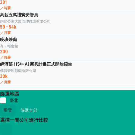
201
／時薪
高薪五萬禮賓安管員
鈞甯公寓大廈管理維護有限公司
50 - 54k
／月薪
晚班兼職
有ㄟ輕食館
200
／時薪
經濟部 115年 AI 新秀計畫正式開放招生
極智管理顧問有限公司
30k
／月薪
篩選地區
臺北
重置
篩選全部
選擇一間公司進行比較