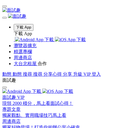
下載 App
下載 App
瀏覽器擴充
精選專欄
周邊商店
大台北租屋
合作
動態
動態
搜尋
搜尋
分享心得
分享
升級 VIP
登入
面試趣
面試趣 VIP
現領 2000 積分，馬上看面試心得！
專題文章
獨家觀點、實用職場技巧馬上看
周邊商店
獨家好物登場！打造你的辦公室小確幸