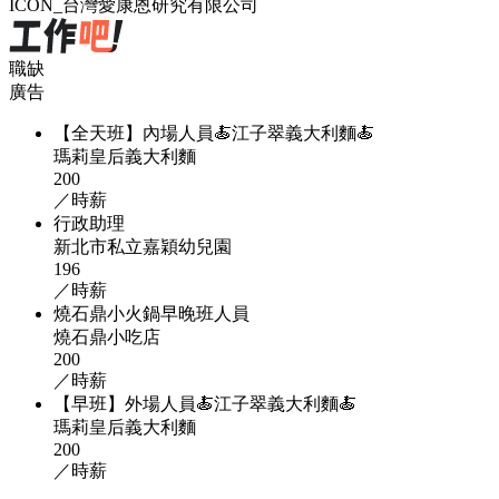
ICON_台灣愛康恩研究有限公司
職缺
廣告
【全天班】內場人員🍝江子翠義大利麵🍝
瑪莉皇后義大利麵
200
／時薪
行政助理
新北市私立嘉穎幼兒園
196
／時薪
燒石鼎小火鍋早晚班人員
燒石鼎小吃店
200
／時薪
【早班】外場人員🍝江子翠義大利麵🍝
瑪莉皇后義大利麵
200
／時薪