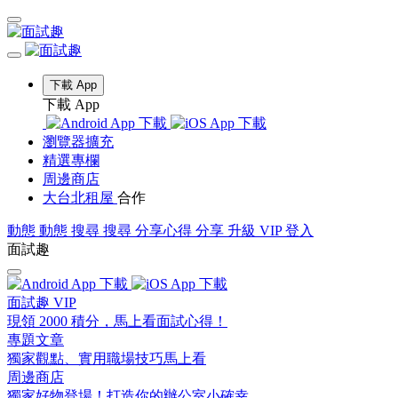
下載 App
下載 App
瀏覽器擴充
精選專欄
周邊商店
大台北租屋
合作
動態
動態
搜尋
搜尋
分享心得
分享
升級 VIP
登入
面試趣
面試趣 VIP
現領 2000 積分，馬上看面試心得！
專題文章
獨家觀點、實用職場技巧馬上看
周邊商店
獨家好物登場！打造你的辦公室小確幸