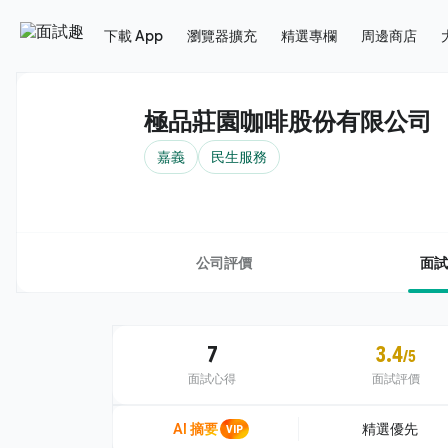
下載 App
瀏覽器擴充
精選專欄
周邊商店
極品莊園咖啡股份有限公司
嘉義
民生服務
公司評價
面試
7
3.4
/5
面試心得
面試評價
AI 摘要
VIP