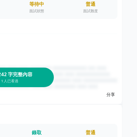
等待中
普通
面試狀態
面試難度
242 字完整內容
1 人已看過
分享
錄取
普通