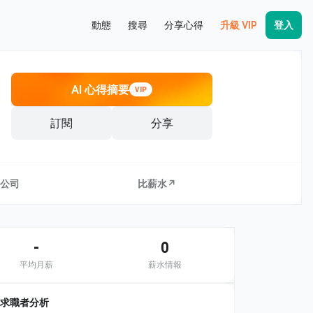
動態
搜尋
分享心得
升級 VIP
登入
AI 心得摘要
VIP
訂閱
分享
公司
比薪水↗
-
0
平均月薪
薪水情報
求職者分析