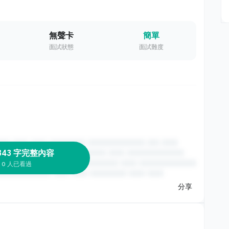
無聲卡
簡單
面試狀態
面試難度
343 字完整內容
0 人已看過
分享