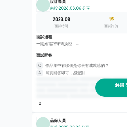
設計專員
南投
·
2026.03.06 分享
2023.08
1
/5
面試時間
面試評價
面試過程
一開始需跟守衛換證，...
面試問答
作品集中有哪個是你最有成就感的？
照實回答即可，感覺對...
解鎖 
0
品保人員