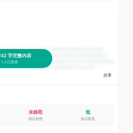
242 字完整內容
1 人已看過
分享
未錄取
低
面試狀態
面試難度