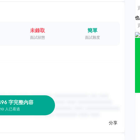
也
未錄取
簡單
面試狀態
面試難度
496 字完整內容
10 人已看過
分享