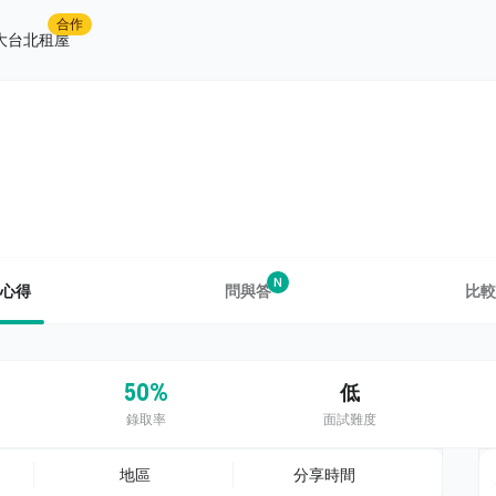
合作
大台北租屋
N
心得
問與答
比較
50%
低
錄取率
面試難度
地區