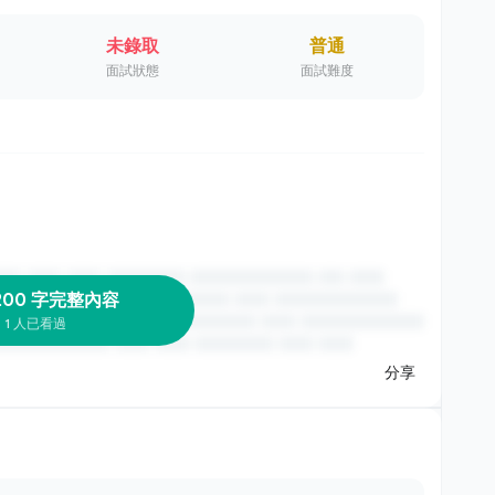
未錄取
普通
面試狀態
面試難度
200 字完整內容
1 人已看過
分享