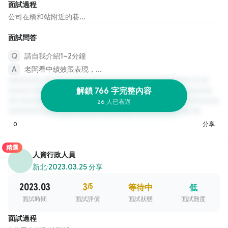
面試過程
公司在橋和站附近的巷...
面試問答
請自我介紹1~2分鐘
老闆看中績效跟表現，...
解鎖 766 字完整內容
26 人已看過
0
分享
精選
人資行政人員
新北
·
2023.03.25 分享
2023.03
3
/5
等待中
低
面試時間
面試評價
面試狀態
面試難度
面試過程