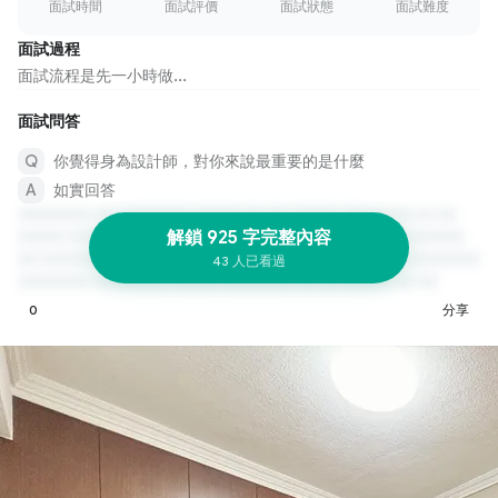
面試時間
面試評價
面試狀態
面試難度
面試過程
面試流程是先一小時做...
面試問答
你覺得身為設計師，對你來說最重要的是什麼
如實回答
解鎖 925 字完整內容
43 人已看過
0
分享