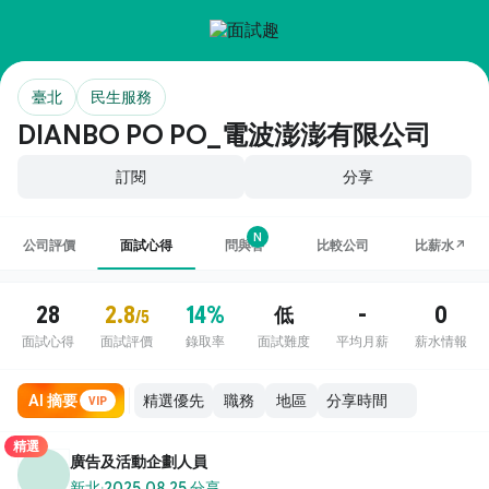
臺北
民生服務
DIANBO PO PO_電波澎澎有限公司
訂閱
分享
N
公司評價
面試心得
問與答
比較公司
比薪水↗
28
2.8
14%
-
0
低
/5
面試心得
面試評價
錄取率
面試難度
平均月薪
薪水情報
AI 摘要
職務
地區
VIP
精選
廣告及活動企劃人員
新北
·
2025.08.25 分享