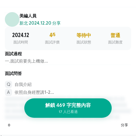
美編人員
新北
·
2024.12.20 分享
2024.12
4
/5
等待中
普通
面試時間
面試評價
面試狀態
面試難度
面試過程
一.面試前要先上機做...
面試問答
自我介紹
依照自身經歷講1-2...
解鎖 469 字完整內容
17 人已看過
0
分享