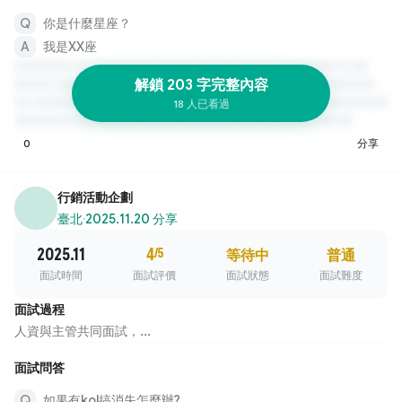
你是什麼星座？
我是XX座
解鎖 203 字完整內容
18 人已看過
0
分享
行銷活動企劃
臺北
·
2025.11.20 分享
2025.11
4
/5
等待中
普通
面試時間
面試評價
面試狀態
面試難度
面試過程
人資與主管共同面試，...
面試問答
如果有kol搞消失怎麼辦?