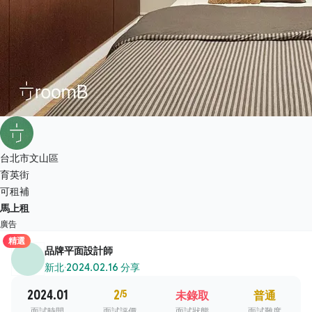
台北市文山區
育英街
可租補
馬上租
廣告
精選
品牌平面設計師
新北
·
2024.02.16 分享
2024.01
2
/5
未錄取
普通
面試時間
面試評價
面試狀態
面試難度