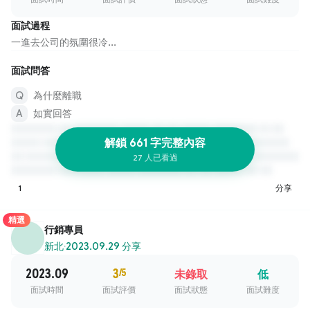
面試過程
一進去公司的氛圍很冷...
面試問答
為什麼離職
如實回答
解鎖 661 字完整內容
27 人已看過
1
分享
精選
行銷專員
新北
·
2023.09.29 分享
2023.09
3
/5
未錄取
低
面試時間
面試評價
面試狀態
面試難度