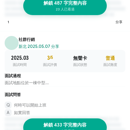
解鎖 487 字完整內容
23 人已看過
1
分享
社群行銷
新北
·
2025.05.07 分享
2025.03
3
/5
無聲卡
普通
面試時間
面試評價
面試狀態
面試難度
面試過程
面試地點位於一棟中型...
面試問答
何時可以開始上班
如實回答
解鎖 433 字完整內容