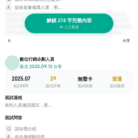
提前規畫備選人選，密...
解鎖 274 字完整內容
19 人已看過
0
分享
數位行銷企劃人員
新北
·
2025.09.12 分享
2025.07
2
/5
無聲卡
普通
面試時間
面試評價
面試狀態
面試難度
面試過程
收到人資邀請面試，面...
面試問答
請自我介紹
依自身經驗回答