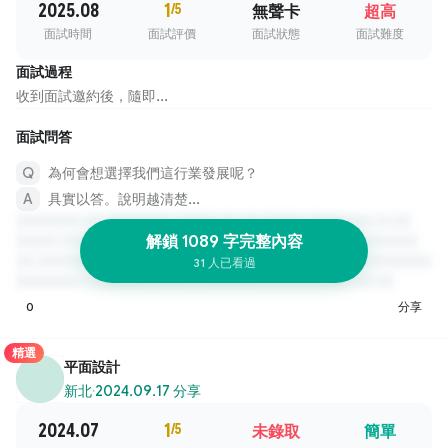
2025.08
1
/5
無聲卡
超高
面試時間
面試評價
面試狀態
面試難度
面試過程
收到面試邀約後，隨即...
面試問答
為何會想選擇我們這行業發展呢？
具實以答。說明越清楚...
解鎖 1089 字完整內容
31 人已看過
0
分享
精選
平面設計
新北
·
2024.09.17 分享
2024.07
1
/5
未錄取
簡單