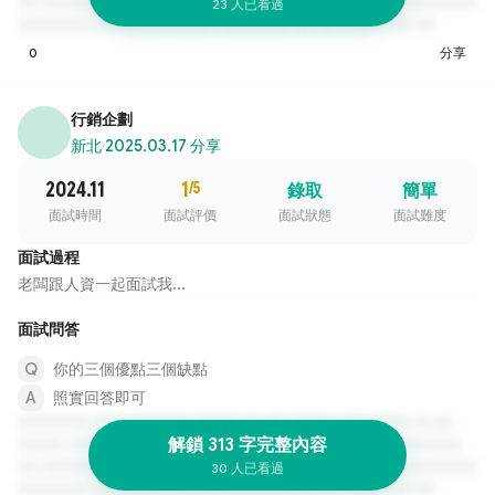
23 人已看過
0
分享
行銷企劃
新北
·
2025.03.17 分享
2024.11
1
/5
錄取
簡單
面試時間
面試評價
面試狀態
面試難度
面試過程
老闆跟人資一起面試我...
面試問答
你的三個優點三個缺點
照實回答即可
解鎖 313 字完整內容
30 人已看過