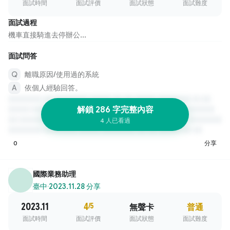
面試時間
面試評價
面試狀態
面試難度
面試過程
機車直接騎進去停辦公...
面試問答
離職原因/使用過的系統
依個人經驗回答。
解鎖 286 字完整內容
4 人已看過
0
分享
國際業務助理
臺中
·
2023.11.28 分享
2023.11
4
/5
無聲卡
普通
面試時間
面試評價
面試狀態
面試難度