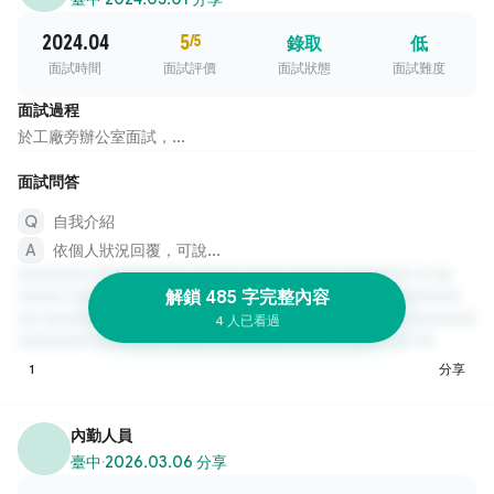
2024.04
5
/5
錄取
低
面試時間
面試評價
面試狀態
面試難度
面試過程
於工廠旁辦公室面試，...
面試問答
自我介紹
依個人狀況回覆，可說...
解鎖 485 字完整內容
4 人已看過
1
分享
內勤人員
臺中
·
2026.03.06 分享