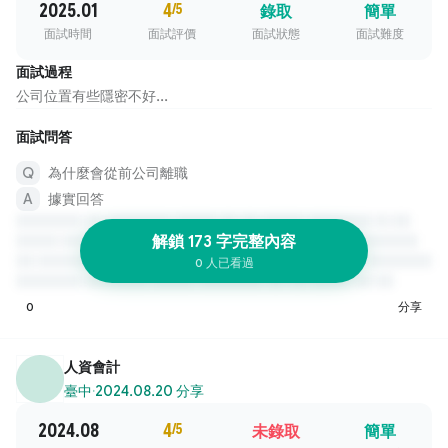
2025.01
4
/5
錄取
簡單
面試時間
面試評價
面試狀態
面試難度
面試過程
公司位置有些隱密不好...
面試問答
為什麼會從前公司離職
據實回答
解鎖 173 字完整內容
0 人已看過
0
分享
人資會計
臺中
·
2024.08.20 分享
2024.08
4
/5
未錄取
簡單