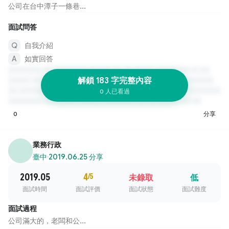
公司在台中潭子一條巷...
面試問答
自我介紹
如實回答
解鎖 183 字完整內容
0 人已看過
0
分享
業務行政
臺中
·
2019.06.25 分享
2019.05
4
/5
未錄取
低
面試時間
面試評價
面試狀態
面試難度
面試過程
公司滿大的，老闆和公...