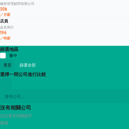
極智管理顧問有限公司
30k
／月薪
店員
金良商行
196
／時薪
篩選地區
臺中
重置
篩選全部
選擇一間公司進行比較
沒有相關公司
試試看別的關鍵字
建議