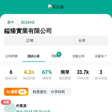
臺中
資訊科技
鎰臻實業有限公司
訂閱
分享
N
公司評價
面試心得
問與答
比較公司
比薪水↗
6
4.2
67%
33.7k
3
簡單
/5
面試心得
面試評價
錄取率
面試難度
平均月薪
薪水情報
AI 摘要
VIP
精選
作業員
臺中
·
2024.05.01 分享