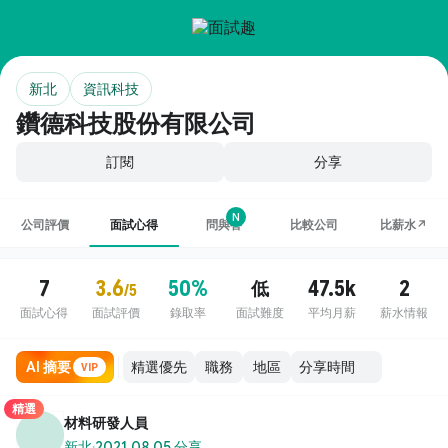
新北
資訊科技
鑽德科技股份有限公司
訂閱
分享
N
公司評價
面試心得
問與答
比較公司
比薪水↗
7
3.6
50%
47.5k
2
低
/5
面試心得
面試評價
錄取率
面試難度
平均月薪
薪水情報
AI 摘要
職務
地區
VIP
精選
材料研發人員
新北
·
2021.08.05 分享