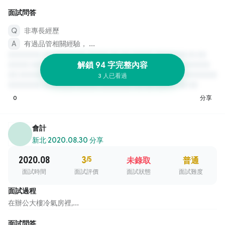
面試問答
非專長經歷
有過品管相關經驗， ...
解鎖 94 字完整內容
3 人已看過
0
分享
會計
新北
·
2020.08.30 分享
2020.08
3
/5
未錄取
普通
面試時間
面試評價
面試狀態
面試難度
面試過程
在辦公大樓冷氣房裡,...
面試問答