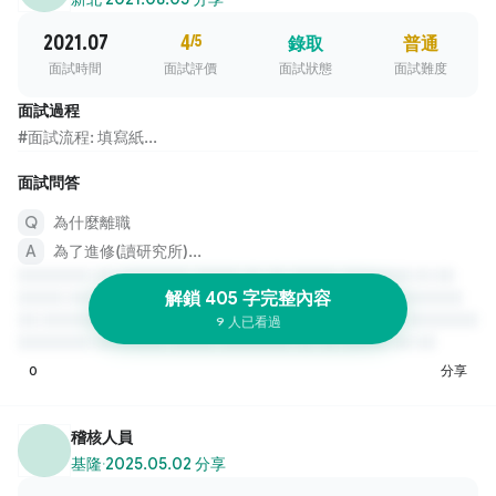
2021.07
4
/5
錄取
普通
面試時間
面試評價
面試狀態
面試難度
面試過程
#面試流程: 填寫紙...
面試問答
為什麼離職
為了進修(讀研究所)...
解鎖 405 字完整內容
9 人已看過
0
分享
稽核人員
基隆
·
2025.05.02 分享