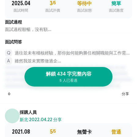
2025.04
3
/5
等待中
簡單
面試時間
面試評價
面試狀態
面試難度
面試過程
面試過程順暢，沒有額...
面試問答
過往並未有稽核經驗，那你如何能夠勝任相關職能與工作需求?
雖然我並未實際做過企...
解鎖 434 字完整內容
5 人已看過
0
分享
採購人員
新北
·
2022.04.22 分享
2021.08
5
/5
無聲卡
普通