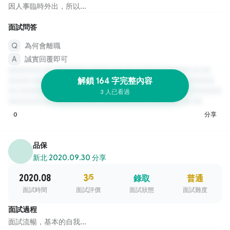
因人事臨時外出，所以...
面試問答
為何會離職
誠實回覆即可
解鎖 164 字完整內容
3 人已看過
0
分享
品保
新北
·
2020.09.30 分享
2020.08
3
/5
錄取
普通
面試時間
面試評價
面試狀態
面試難度
面試過程
面試流暢，基本的自我...