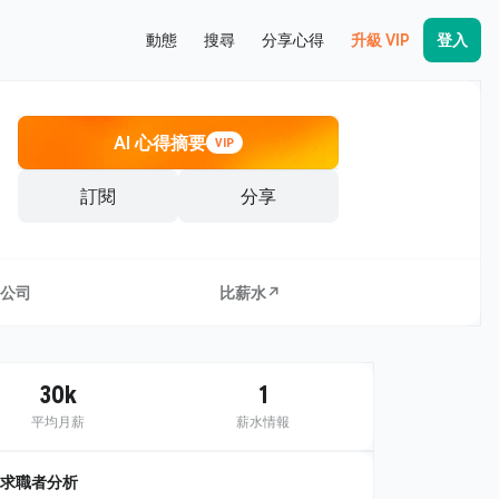
動態
搜尋
分享心得
升級 VIP
登入
AI 心得摘要
VIP
訂閱
分享
公司
比薪水↗
30k
1
平均月薪
薪水情報
求職者分析