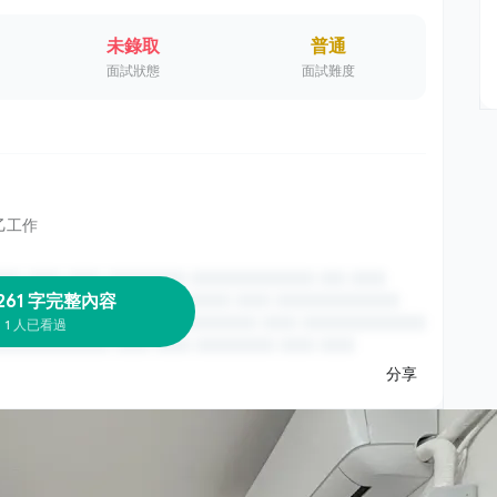
未錄取
普通
面試狀態
面試難度
乙工作
261 字完整內容
1 人已看過
分享