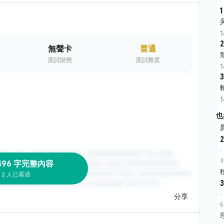
1
2
無聲卡
普通
面試狀態
面試難度
3
也
2
·
3
496 字完整內容
2 人已看過
3
·
分享
5