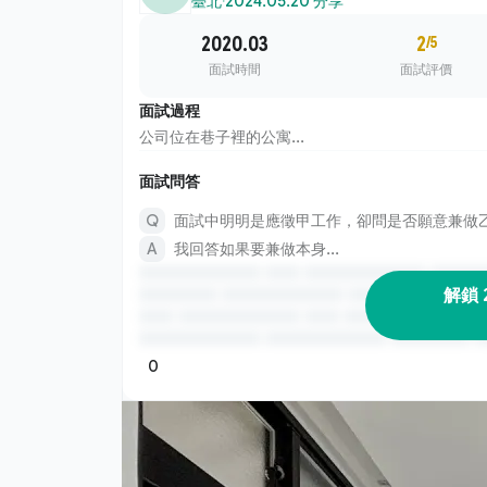
臺北
·
2024.05.20 分享
2020.03
2
/5
面試時間
面試評價
面試過程
公司位在巷子裡的公寓...
面試問答
面試中明明是應徵甲工作，卻問是否願意兼做
我回答如果要兼做本身...
解鎖 
0