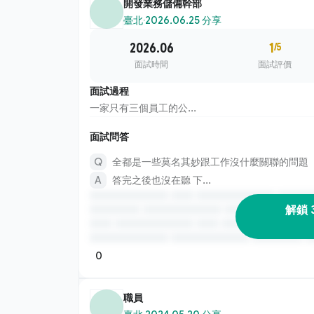
開發業務儲備幹部
臺北
·
2026.06.25 分享
2026.06
1
/5
面試時間
面試評價
面試過程
一家只有三個員工的公...
面試問答
全都是一些莫名其妙跟工作沒什麼關聯的問題
答完之後也沒在聽 下...
解鎖 
0
職員