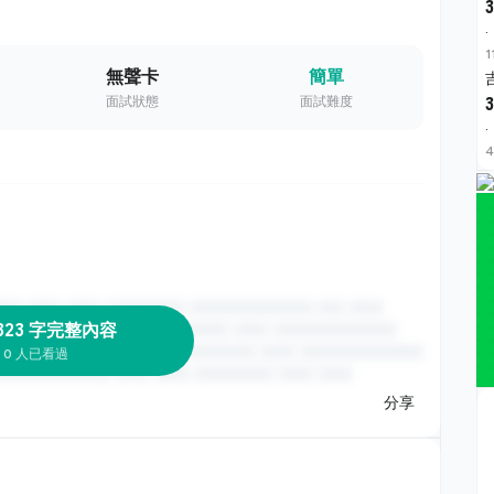
3
·
1
無聲卡
簡單
面試狀態
面試難度
3
·
4
323 字完整內容
0 人已看過
分享