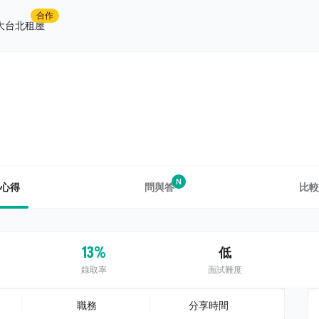
合作
大台北租屋
N
心得
問與答
比較
13%
低
錄取率
面試難度
職務