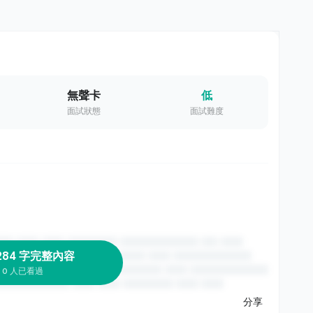
無聲卡
低
面試狀態
面試難度
284 字完整內容
0 人已看過
分享