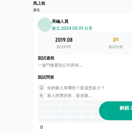
馬上租
廣告
美編人員
臺北
·
2024.05.01 分享
2019.08
3
/5
面試時間
面試評價
面試過程
一進門會看到公司所有...
面試問答
你的家人有哪些？薪資想多少？
家人照實回答，薪資最...
解鎖 
0