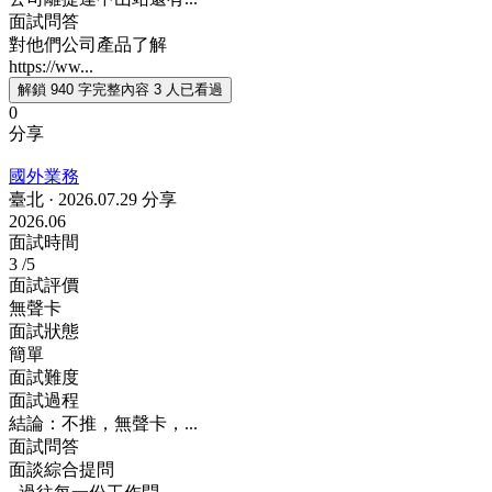
面試問答
對他們公司產品了解
https://ww...
解鎖 940 字完整內容
3 人已看過
0
分享
國外業務
臺北
·
2026.07.29 分享
2026.06
面試時間
3
/5
面試評價
無聲卡
面試狀態
簡單
面試難度
面試過程
結論：不推，無聲卡，...
面試問答
面談綜合提問