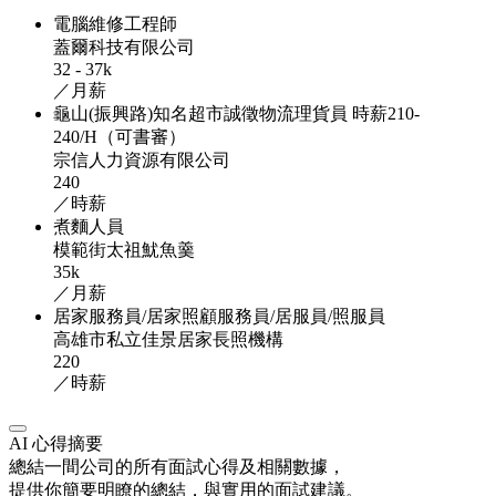
電腦維修工程師
蓋爾科技有限公司
32 - 37k
／月薪
龜山(振興路)知名超市誠徵物流理貨員 時薪210-
240/H（可書審）
宗信人力資源有限公司
240
／時薪
煮麵人員
模範街太祖魷魚羹
35k
／月薪
居家服務員/居家照顧服務員/居服員/照服員
高雄市私立佳景居家長照機構
220
／時薪
AI 心得摘要
總結一間公司的所有面試心得及相關數據，
提供你簡要明瞭的總結，與實用的面試建議。