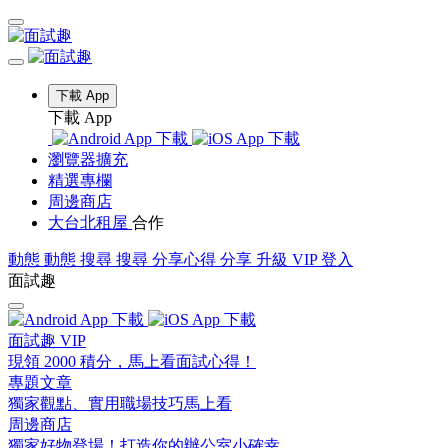
下載 App
下載 App
瀏覽器擴充
精選專欄
周邊商店
大台北租屋
合作
動態
動態
搜尋
搜尋
分享心得
分享
升級 VIP
登入
面試趣
面試趣 VIP
現領 2000 積分，馬上看面試心得！
專題文章
獨家觀點、實用職場技巧馬上看
周邊商店
獨家好物登場！打造你的辦公室小確幸