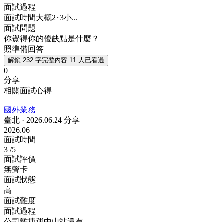
面試過程
面試時間大概2~3小...
面試問題
你覺得你的優缺點是什麼？
照準備回答
解鎖 232 字完整內容
11 人已看過
0
分享
相關面試心得
國外業務
臺北
·
2026.06.24 分享
2026.06
面試時間
3
/5
面試評價
無聲卡
面試狀態
高
面試難度
面試過程
公司離捷運中山站還有...