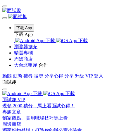
下載 App
下載 App
瀏覽器擴充
精選專欄
周邊商店
大台北租屋
合作
動態
動態
搜尋
搜尋
分享心得
分享
升級 VIP
登入
面試趣
面試趣 VIP
現領 2000 積分，馬上看面試心得！
專題文章
獨家觀點、實用職場技巧馬上看
周邊商店
獨家好物登場！打造你的辦公室小確幸