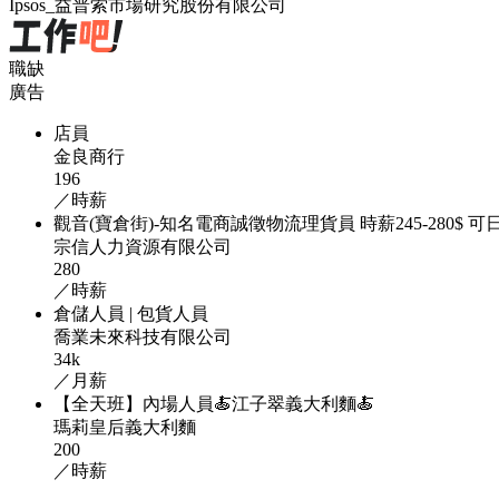
Ipsos_益普索市場研究股份有限公司
職缺
廣告
店員
金良商行
196
／時薪
觀音(寶倉街)-知名電商誠徵物流理貨員 時薪245-280$ 可
宗信人力資源有限公司
280
／時薪
倉儲人員 | 包貨人員
喬業未來科技有限公司
34k
／月薪
【全天班】內場人員🍝江子翠義大利麵🍝
瑪莉皇后義大利麵
200
／時薪