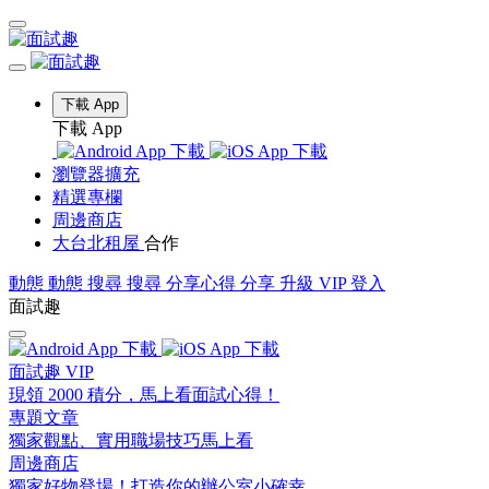
下載 App
下載 App
瀏覽器擴充
精選專欄
周邊商店
大台北租屋
合作
動態
動態
搜尋
搜尋
分享心得
分享
升級 VIP
登入
面試趣
面試趣 VIP
現領 2000 積分，馬上看面試心得！
專題文章
獨家觀點、實用職場技巧馬上看
周邊商店
獨家好物登場！打造你的辦公室小確幸