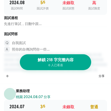
2024.08
5
/5
未錄取
高
面試時間
面試評價
面試狀態
面試難度
面試過程
先進行筆試，日翻中跟...
面試問答
自我面試
照你的自傳詢問你一些...
解鎖 218 字完整內容
0 人已看過
0
分享
業務助理
桃園
·
2024.08.07 分享
2024.07
3
/5
未錄取
普通