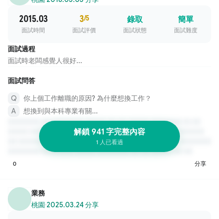
2015.03
3
/5
錄取
簡單
面試時間
面試評價
面試狀態
面試難度
面試過程
面試時老闆感覺人很好...
面試問答
你上個工作離職的原因? 為什麼想換工作？
想換到與本科專業有關...
解鎖 941 字完整內容
1 人已看過
0
分享
業務
桃園
·
2025.03.24 分享