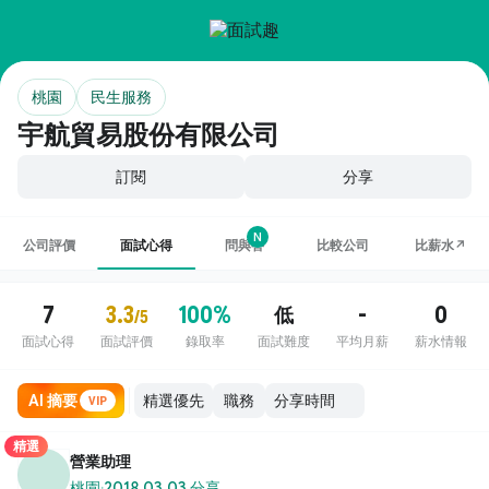
桃園
民生服務
宇航貿易股份有限公司
訂閱
分享
N
公司評價
面試心得
問與答
比較公司
比薪水↗
7
3.3
100%
-
0
低
/5
面試心得
面試評價
錄取率
面試難度
平均月薪
薪水情報
AI 摘要
職務
VIP
精選
營業助理
桃園
·
2018.03.03 分享