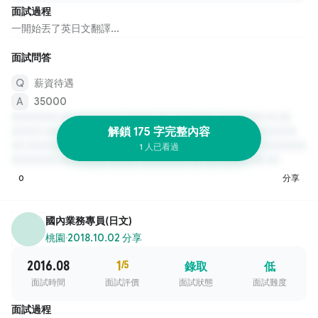
面試過程
一開始丟了英日文翻譯...
面試問答
薪資待遇
35000
解鎖 175 字完整內容
1 人已看過
0
分享
國內業務專員(日文)
桃園
·
2018.10.02 分享
2016.08
1
/5
錄取
低
面試時間
面試評價
面試狀態
面試難度
面試過程