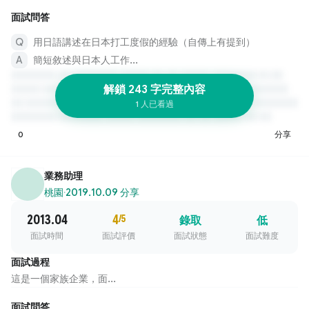
面試問答
用日語講述在日本打工度假的經驗（自傳上有提到）
簡短敘述與日本人工作...
解鎖 243 字完整內容
1 人已看過
0
分享
業務助理
桃園
·
2019.10.09 分享
2013.04
4
/5
錄取
低
面試時間
面試評價
面試狀態
面試難度
面試過程
這是一個家族企業，面...
面試問答