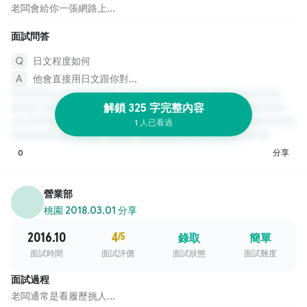
老闆會給你一張網路上...
面試問答
日文程度如何
他會直接用日文跟你對...
解鎖 325 字完整內容
1 人已看過
0
分享
營業部
桃園
·
2018.03.01 分享
2016.10
4
/5
錄取
簡單
面試時間
面試評價
面試狀態
面試難度
面試過程
老闆通常是看履歷挑人...