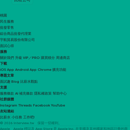
桃園
民生服務
批發零售
綜合商品批發代理業
宇航貿易股份有限公司
面試心得
服務
關於我們
升級 VIP／PRO
購買積分
周邊商店
下載
iOS App
Android App
Chrome 擴充功能
專題文章
面試趣 Blog
比薪水觀點
支援
服務條款
AI 補充條款
隱私權政策
幫助中心
社群媒體
Instagram
Threads
Facebook
YouTube
友站連結
比薪水
小任務
工作吧!
© 2026 Interview.tw 保留一切權利。
Apple、Apple 標誌及 App Store 是 Apple Inc. 在美國及其他國家和地區註冊的商