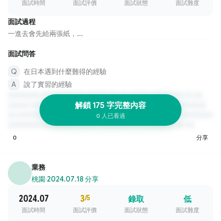
面試時間
面試評價
面試狀態
面試難度
面試過程
一進去會先給兩張紙，...
面試問答
在日本遇到什麼難得的經驗
說了實習的經驗
解鎖 175 字完整內容
0 人已看過
0
分享
業務
桃園
·
2024.07.18 分享
2024.07
3
/5
錄取
低
面試時間
面試評價
面試狀態
面試難度