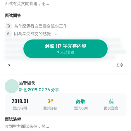
面試有英文問答題，兩...
面試問答
為什麼覺得自己適合這份工作
因為享受成交的感覺，...
解鎖 117 字完整內容
9 人已看過
0
分享
品管組長
新北
·
2019.02.26 分享
2018.01
3
/5
錄取
低
面試時間
面試評價
面試狀態
面試難度
面試過程
收到對方面試來信，於...