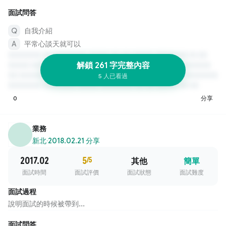
面試問答
自我介紹
平常心談天就可以
解鎖 261 字完整內容
5 人已看過
0
分享
業務
新北
·
2018.02.21 分享
2017.02
5
/5
其他
簡單
面試時間
面試評價
面試狀態
面試難度
面試過程
說明面試的時候被帶到...
面試問答