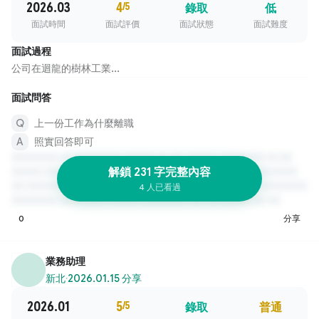
2026.03
4
/5
錄取
低
面試時間
面試評價
面試狀態
面試難度
面試過程
公司在迴龍的樹林工業...
面試問答
上一份工作為什麼離職
照實回答即可
解鎖 231 字完整內容
4 人已看過
0
分享
業務助理
新北
·
2026.01.15 分享
2026.01
5
/5
錄取
普通