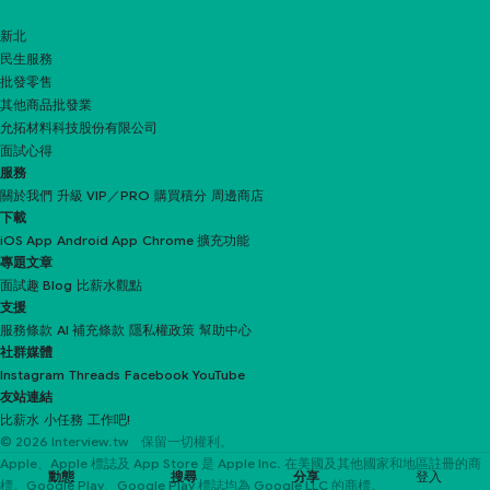
新北
民生服務
批發零售
其他商品批發業
允拓材料科技股份有限公司
面試心得
服務
關於我們
升級 VIP／PRO
購買積分
周邊商店
下載
iOS App
Android App
Chrome 擴充功能
專題文章
面試趣 Blog
比薪水觀點
支援
服務條款
AI 補充條款
隱私權政策
幫助中心
社群媒體
Instagram
Threads
Facebook
YouTube
友站連結
比薪水
小任務
工作吧!
© 2026 Interview.tw 保留一切權利。
Apple、Apple 標誌及 App Store 是 Apple Inc. 在美國及其他國家和地區註冊的商
動態
搜尋
分享
登入
標。Google Play、Google Play 標誌均為 Google LLC 的商標。