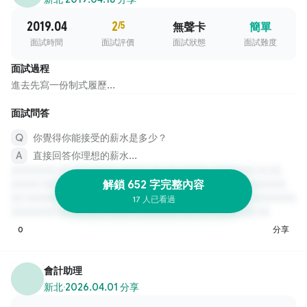
2019.04
2
/5
無聲卡
簡單
面試時間
面試評價
面試狀態
面試難度
面試過程
進去先寫一份制式履歷...
面試問答
你覺得你能接受的薪水是多少？
直接回答你理想的薪水...
解鎖 652 字完整內容
17 人已看過
0
分享
會計助理
新北
·
2026.04.01 分享