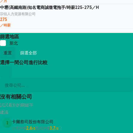
／月
中壢(高鐵南路)知名電商誠徵電拖手/時薪225-275／H
宗信人力資源有限公司
275
／時薪
篩選地區
新北
重置
篩選全部
選擇一間公司進行比較
沒有相關公司
試試看別的關鍵字
建議
卡爾蔡司股份有限公司
1
2.6
3.7
公司評價
面試評價
/5
/5