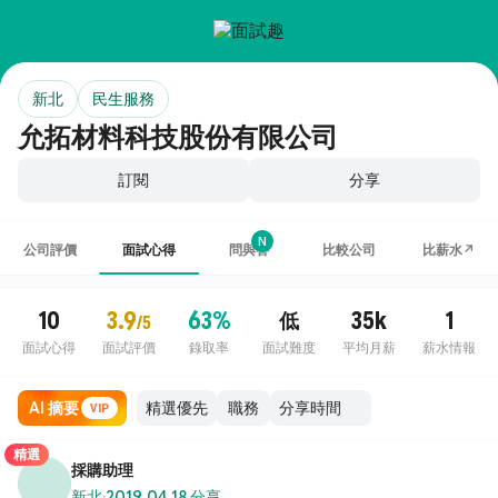
新北
民生服務
允拓材料科技股份有限公司
訂閱
分享
N
公司評價
面試心得
問與答
比較公司
比薪水↗
10
3.9
63%
35k
1
低
/5
面試心得
面試評價
錄取率
面試難度
平均月薪
薪水情報
AI 摘要
職務
VIP
精選
採購助理
新北
·
2019.04.18 分享