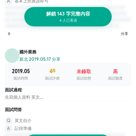
基本上照實說即可
解鎖 143 字完整內容
4 人已看過
0
分享
國外業務
新北
·
2019.05.17 分享
2019.05
4
/5
未錄取
高
面試時間
面試評價
面試狀態
面試難度
面試過程
先寫個人資料 英文...
面試問答
英文自介
記得準備