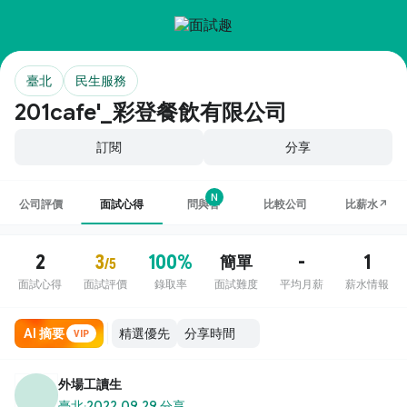
臺北
民生服務
201cafe'_彩登餐飲有限公司
訂閱
分享
N
公司評價
面試心得
問與答
比較公司
比薪水↗
2
3
100%
-
1
簡單
/5
面試心得
面試評價
錄取率
面試難度
平均月薪
薪水情報
AI 摘要
VIP
外場工讀生
臺北
·
2022.09.29 分享