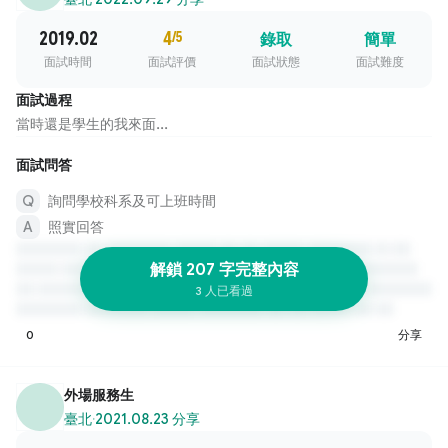
2019.02
4
/5
錄取
簡單
面試時間
面試評價
面試狀態
面試難度
面試過程
當時還是學生的我來面...
面試問答
詢問學校科系及可上班時間
照實回答
解鎖 207 字完整內容
3 人已看過
0
分享
外場服務生
臺北
·
2021.08.23 分享