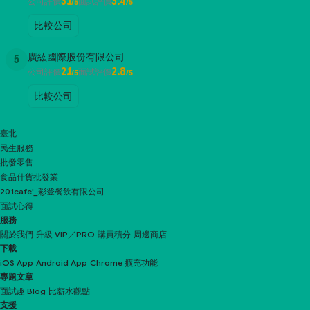
3.1
3.4
公司評價
面試評價
/5
/5
比較公司
廣紘國際股份有限公司
5
2.1
2.8
公司評價
面試評價
/5
/5
比較公司
臺北
民生服務
批發零售
食品什貨批發業
201cafe'_彩登餐飲有限公司
面試心得
服務
關於我們
升級 VIP／PRO
購買積分
周邊商店
下載
iOS App
Android App
Chrome 擴充功能
專題文章
面試趣 Blog
比薪水觀點
支援