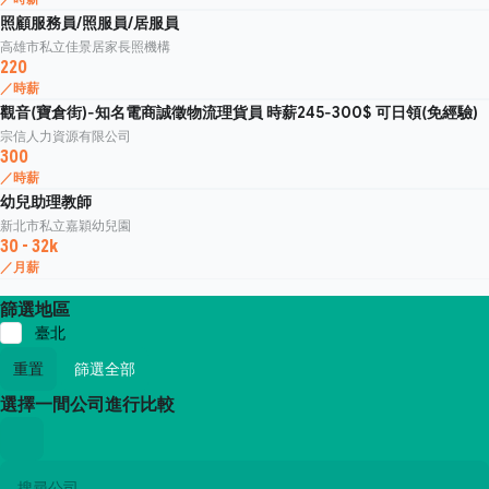
照顧服務員/照服員/居服員
高雄市私立佳景居家長照機構
220
／時薪
觀音(寶倉街)-知名電商誠徵物流理貨員 時薪245-300$ 可日領(免經驗)
宗信人力資源有限公司
300
／時薪
幼兒助理教師
新北市私立嘉穎幼兒園
30 - 32k
／月薪
篩選地區
臺北
重置
篩選全部
選擇一間公司進行比較