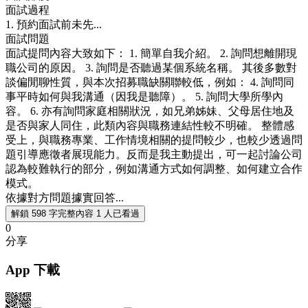
面試過程
1. 預約面試前未先...
面試問題
面試提問內容大致如下： 1. 簡單自我介紹。 2. 詢問想離開現
職公司的原因。 3. 詢問是否聽過某個系統名稱。 其後多數對
談偏閒聊性質，與本次招募職缺關聯較低，例如： 4. 詢問同
事平時如何與我溝通（因我是聽障）。 5. 詢問大學所學內
容。 6. 亦有詢問家庭相關狀況，如兄弟姊妹、父母居住地及
是否與家人同住，此類內容與職務連結性較不明確。 整體感
受上，與職務專業、工作情境相關的提問較少，也較少透過問
題引導應徵者展現能力。反而是我主動提出，可一起討論公司
認為較難執行的部分，例如溝通方式如何調整、如何建立合作
模式。
依據對方問題據實回答...
解鎖 598 字完整內容
1 人已看過
0
分享
App 下載