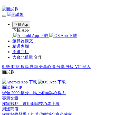
下載 App
下載 App
瀏覽器擴充
精選專欄
周邊商店
大台北租屋
合作
動態
動態
搜尋
搜尋
分享心得
分享
升級 VIP
登入
面試趣
面試趣 VIP
現領 2000 積分，馬上看面試心得！
專題文章
獨家觀點、實用職場技巧馬上看
周邊商店
獨家好物登場！打造你的辦公室小確幸