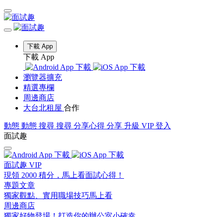
下載 App
下載 App
瀏覽器擴充
精選專欄
周邊商店
大台北租屋
合作
動態
動態
搜尋
搜尋
分享心得
分享
升級 VIP
登入
面試趣
面試趣 VIP
現領 2000 積分，馬上看面試心得！
專題文章
獨家觀點、實用職場技巧馬上看
周邊商店
獨家好物登場！打造你的辦公室小確幸