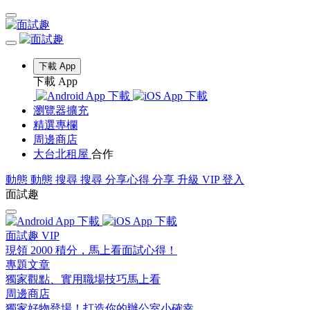
下載 App
下載 App
瀏覽器擴充
精選專欄
周邊商店
大台北租屋
合作
動態
動態
搜尋
搜尋
分享心得
分享
升級 VIP
登入
面試趣
面試趣 VIP
現領 2000 積分，馬上看面試心得！
專題文章
獨家觀點、實用職場技巧馬上看
周邊商店
獨家好物登場！打造你的辦公室小確幸