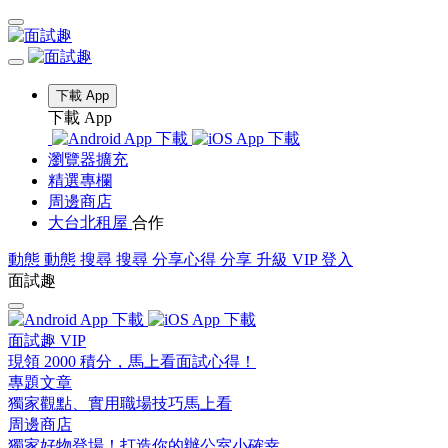
下載 App
下載 App
瀏覽器擴充
精選專欄
周邊商店
大台北租屋
合作
動態
動態
搜尋
搜尋
分享心得
分享
升級 VIP
登入
面試趣
面試趣 VIP
現領 2000 積分，馬上看面試心得！
專題文章
獨家觀點、實用職場技巧馬上看
周邊商店
獨家好物登場！打造你的辦公室小確幸