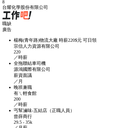
8
台耀化學股份有限公司
職缺
廣告
楊梅(青年路)物流大廠 時薪220$元 可日領
宗信人力資源有限公司
220
／時薪
全拖聯結車司機
源鴻國際有限公司
薪資面議
／月
晚班兼職
有ㄟ輕食館
200
／時薪
丐幫滷味-五結店（正職人員）
曾薛商行
29.5 - 35k
／月薪