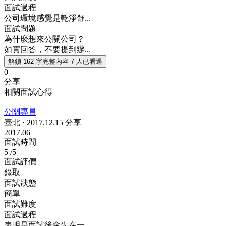
面試過程
公司環境感覺是乾淨舒...
面試問題
為什麼想來公關公司？
如實回答，不要提到辦...
解鎖 162 字完整內容
7 人已看過
0
分享
相關面試心得
公關專員
臺北
·
2017.12.15 分享
2017.06
面試時間
5
/5
面試評價
錄取
面試狀態
簡單
面試難度
面試過程
表明是面試後會先在一...