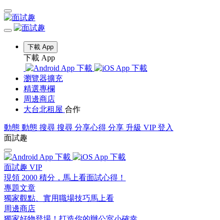
下載 App
下載 App
瀏覽器擴充
精選專欄
周邊商店
大台北租屋
合作
動態
動態
搜尋
搜尋
分享心得
分享
升級 VIP
登入
面試趣
面試趣 VIP
現領 2000 積分，馬上看面試心得！
專題文章
獨家觀點、實用職場技巧馬上看
周邊商店
獨家好物登場！打造你的辦公室小確幸