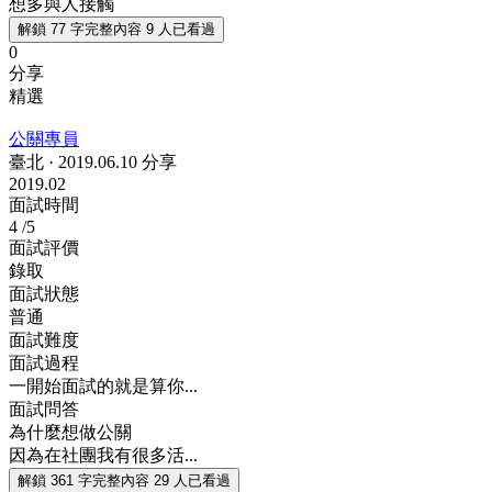
想多與人接觸
解鎖 77 字完整內容
9 人已看過
0
分享
精選
公關專員
臺北
·
2019.06.10 分享
2019.02
面試時間
4
/5
面試評價
錄取
面試狀態
普通
面試難度
面試過程
一開始面試的就是算你...
面試問答
為什麼想做公關
因為在社團我有很多活...
解鎖 361 字完整內容
29 人已看過