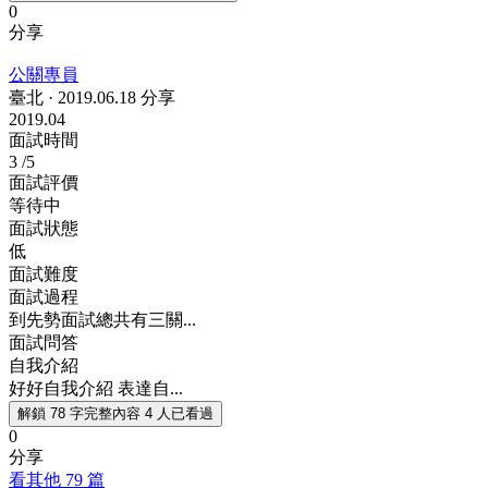
0
分享
公關專員
臺北
·
2019.06.18 分享
2019.04
面試時間
3
/5
面試評價
等待中
面試狀態
低
面試難度
面試過程
到先勢面試總共有三關...
面試問答
自我介紹
好好自我介紹 表達自...
解鎖 78 字完整內容
4 人已看過
0
分享
看其他 79 篇