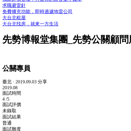
求職避雷針
免費擴充功能，即時過濾地雷公司
大台北租屋
大台北找房，就來一方生活
先勢博報堂集團_先勢公關顧問
公關專員
臺北
·
2019.09.03 分享
2019.08
面試時間
4
/5
面試評價
未錄取
面試結果
普通
面試難度