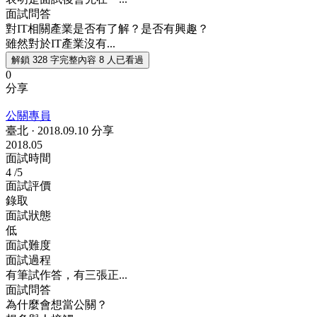
面試問答
對IT相關產業是否有了解？是否有興趣？
雖然對於IT產業沒有...
解鎖 328 字完整內容
8 人已看過
0
分享
公關專員
臺北
·
2018.09.10 分享
2018.05
面試時間
4
/5
面試評價
錄取
面試狀態
低
面試難度
面試過程
有筆試作答，有三張正...
面試問答
為什麼會想當公關？