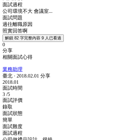
面試過程
公司環境不大 會議室...
面試問題
過往離職原因
照實回答啊
解鎖 82 字完整內容
9 人已看過
0
分享
相關面試心得
業務助理
臺北
·
2018.02.01 分享
2018.01
面試時間
3
/5
面試評價
錄取
面試狀態
簡單
面試難度
面試過程
公司做禮品設計，很操...