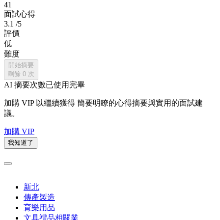
41
面試心得
3.1
/5
評價
低
難度
開始摘要
剩餘
0
次
AI 摘要次數已使用完畢
加購 VIP 以繼續獲得
簡要明瞭的心得摘要與實用的面試建
議。
加購 VIP
我知道了
新北
傳產製造
育樂用品
文具禮品相關業