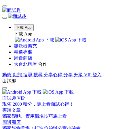
下載 App
下載 App
瀏覽器擴充
精選專欄
周邊商店
大台北租屋
合作
動態
動態
搜尋
搜尋
分享心得
分享
升級 VIP
登入
面試趣
面試趣 VIP
現領 2000 積分，馬上看面試心得！
專題文章
獨家觀點、實用職場技巧馬上看
周邊商店
獨家好物登場！打造你的辦公室小確幸