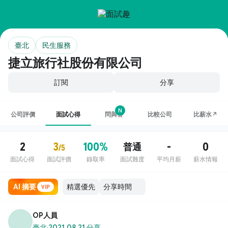
臺北
民生服務
捷立旅行社股份有限公司
訂閱
分享
N
公司評價
面試心得
問與答
比較公司
比薪水↗
2
3
100%
-
0
普通
/5
面試心得
面試評價
錄取率
面試難度
平均月薪
薪水情報
AI 摘要
VIP
OP人員
臺北
·
2021.08.21 分享