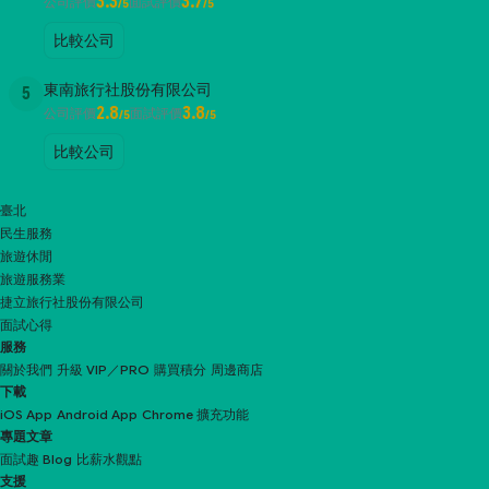
3.3
3.7
公司評價
面試評價
/5
/5
比較公司
東南旅行社股份有限公司
5
2.8
3.8
公司評價
面試評價
/5
/5
比較公司
臺北
民生服務
旅遊休閒
旅遊服務業
捷立旅行社股份有限公司
面試心得
服務
關於我們
升級 VIP／PRO
購買積分
周邊商店
下載
iOS App
Android App
Chrome 擴充功能
專題文章
面試趣 Blog
比薪水觀點
支援