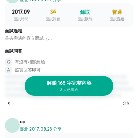
2017.09
3
/5
錄取
普通
面試時間
面試評價
面試狀態
面試難度
面試過程
是去旁邊的喜立面試（...
面試問答
有沒有相關經驗
照實回答即可
解鎖 165 字完整內容
2 人已看過
0
分享
op
臺北
·
2017.08.23 分享