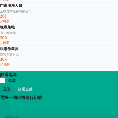
門市服務人員
全聯實業股份有限公司
201
／時薪
晚班兼職
有ㄟ輕食館
200
／時薪
現場作業員
喬智塑膠射出
30k
／月薪
篩選地區
臺北
重置
篩選全部
選擇一間公司進行比較