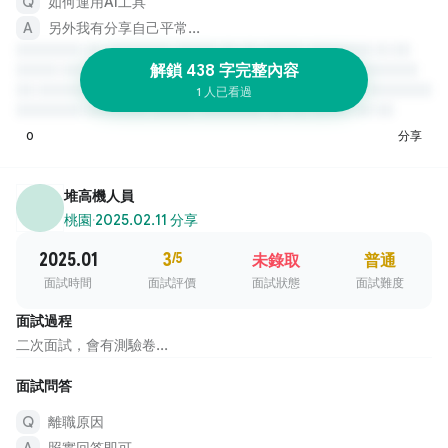
如何運用AI工具
另外我有分享自己平常...
解鎖 438 字完整內容
1 人已看過
0
分享
堆高機人員
桃園
·
2025.02.11 分享
2025.01
3
/5
未錄取
普通
面試時間
面試評價
面試狀態
面試難度
面試過程
二次面試，會有測驗卷...
面試問答
離職原因
照實回答即可