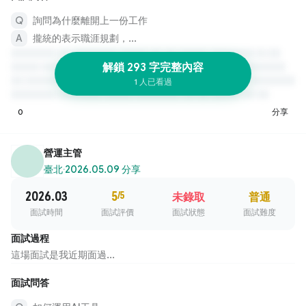
詢問為什麼離開上一份工作
攏統的表示職涯規劃，...
解鎖 293 字完整內容
1 人已看過
0
分享
營運主管
臺北
·
2026.05.09 分享
2026.03
5
/5
未錄取
普通
面試時間
面試評價
面試狀態
面試難度
面試過程
這場面試是我近期面過...
面試問答