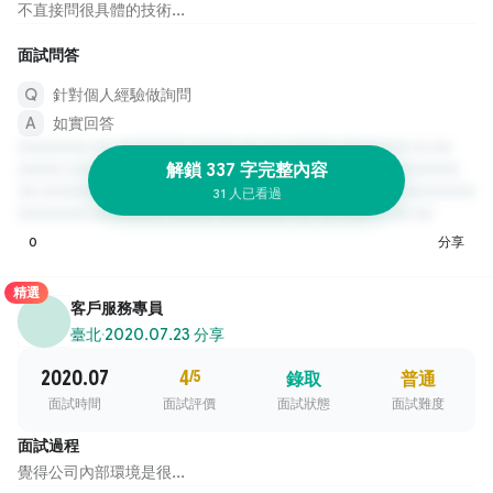
不直接問很具體的技術...
面試問答
針對個人經驗做詢問
如實回答
解鎖 337 字完整內容
31 人已看過
0
分享
精選
客戶服務專員
臺北
·
2020.07.23 分享
2020.07
4
/5
錄取
普通
面試時間
面試評價
面試狀態
面試難度
面試過程
覺得公司內部環境是很...