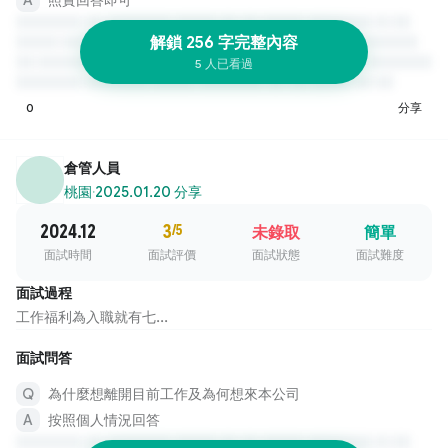
解鎖 256 字完整內容
5 人已看過
0
分享
倉管人員
桃園
·
2025.01.20 分享
2024.12
3
/5
未錄取
簡單
面試時間
面試評價
面試狀態
面試難度
面試過程
工作福利為入職就有七...
面試問答
為什麼想離開目前工作及為何想來本公司
按照個人情況回答