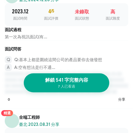
2023.12
4
/5
未錄取
高
面試時間
面試評價
面試狀態
面試難度
面試過程
第一次為視訊面試(有...
面試問答
Q:基本上都是圍繞這間公司的產品要你去做發想
A:空有想法是行不通...
解鎖 541 字完整內容
7 人已看過
0
分享
精選
全端工程師
臺北
·
2023.08.31 分享