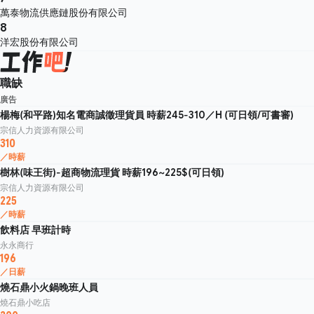
萬泰物流供應鏈股份有限公司
8
洋宏股份有限公司
職缺
廣告
楊梅(和平路)知名電商誠徵理貨員 時薪245-310／H (可日領/可書審)
宗信人力資源有限公司
310
／時薪
樹林(味王街)-超商物流理貨 時薪196~225$(可日領)
宗信人力資源有限公司
225
／時薪
飲料店 早班計時
永永商行
196
／日薪
燒石鼎小火鍋晚班人員
燒石鼎小吃店