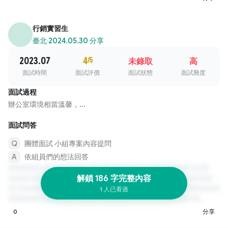
行銷實習生
臺北
·
2024.05.30 分享
2023.07
4
/5
未錄取
高
面試時間
面試評價
面試狀態
面試難度
面試過程
辦公室環境相當溫馨，...
面試問答
團體面試 小組專案內容提問
依組員們的想法回答
解鎖 186 字完整內容
1 人已看過
0
分享