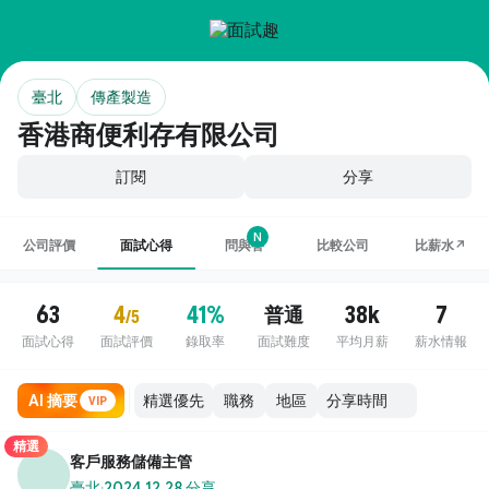
臺北
傳產製造
香港商便利存有限公司
訂閱
分享
N
公司評價
面試心得
問與答
比較公司
比薪水↗
63
4
41%
38k
7
普通
/5
面試心得
面試評價
錄取率
面試難度
平均月薪
薪水情報
AI 摘要
職務
地區
VIP
精選
客戶服務儲備主管
臺北
·
2024.12.28 分享