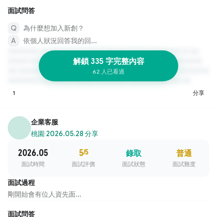
面試問答
為什麼想加入新創？
依個人狀況回答我的回...
解鎖 335 字完整內容
62 人已看過
1
分享
企業客服
桃園
·
2026.05.28 分享
2026.05
5
/5
錄取
普通
面試時間
面試評價
面試狀態
面試難度
面試過程
剛開始會有位人資先面...
面試問答