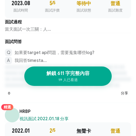
2023.08
5
/5
等待中
普通
面試時間
面試評價
面試狀態
面試難度
面試過程
當天面試一次三關：人...
面試問答
如果要target api問題，需要蒐集哪些log?
我回答timesta...
解鎖 611 字完整內容
19 人已看過
0
分享
精選
HRBP
視訊面試
·
2022.01.18 分享
2022.01
2
/5
無聲卡
普通