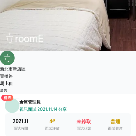
新北市新店區
寶橋路
馬上租
廣告
精選
倉庫管理員
視訊面試
·
2021.11.14 分享
2021.11
4
/5
未錄取
普通
面試時間
面試評價
面試狀態
面試難度