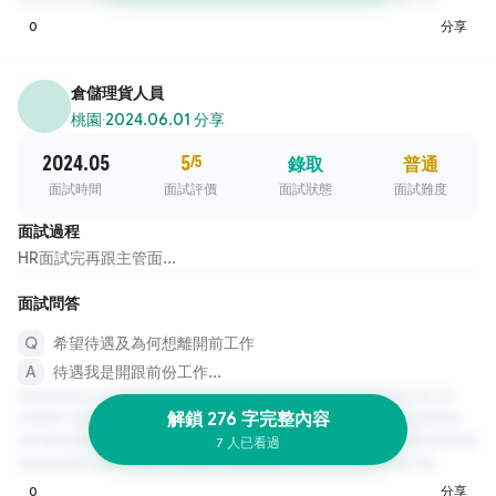
0
分享
倉儲理貨人員
桃園
·
2024.06.01 分享
2024.05
5
/5
錄取
普通
面試時間
面試評價
面試狀態
面試難度
面試過程
HR面試完再跟主管面...
面試問答
希望待遇及為何想離開前工作
待遇我是開跟前份工作...
解鎖 276 字完整內容
7 人已看過
0
分享