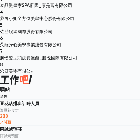
泰晶殿皇家SPA莊園_康是富有限公司
4
萊可小姐全方位美學中心股份有限公司
5
佐登妮絲國際股份有限公司
6
朵薩身心美學事業股份有限公司
7
勝悅髮型頭皮養護館_勝悅國際有限公司
8
沁妍美學有限公司
職缺
廣告
豆花店排班計時人員
逸豆花食坊
200
／時薪
阿誠烤鴨莊
阿誠烤鴨莊