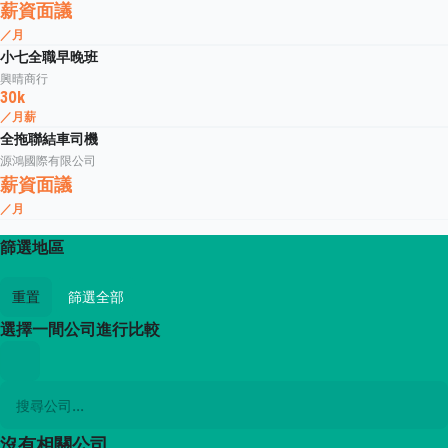
薪資面議
／月
小七全職早晚班
興晴商行
30k
／月薪
全拖聯結車司機
源鴻國際有限公司
薪資面議
／月
篩選地區
重置
篩選全部
選擇一間公司進行比較
沒有相關公司