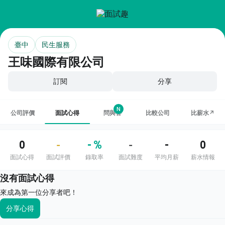
臺中
民生服務
王味國際有限公司
訂閱
分享
N
公司評價
面試心得
問與答
比較公司
比薪水↗
0
- %
-
0
-
-
面試心得
面試評價
錄取率
面試難度
平均月薪
薪水情報
沒有面試心得
來成為第一位分享者吧！
分享心得